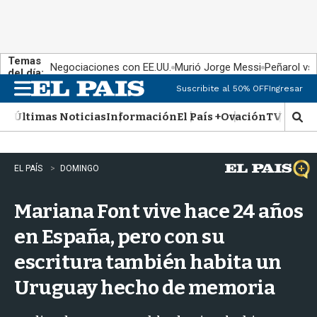
Temas
Negociaciones con EE.UU.
Murió Jorge Messi
Peñarol vs
del día:
Suscribite al 50% OFF
Ingresar
M
e
Últimas Noticias
Información
El País +
Ovación
TV Show
n
M
u
o
s
t
EL PAÍS
DOMINGO
r
a
Mariana Font vive hace 24 años
r
b
en España, pero con su
�
s
escritura también habita un
q
u
Uruguay hecho de memoria
e
d