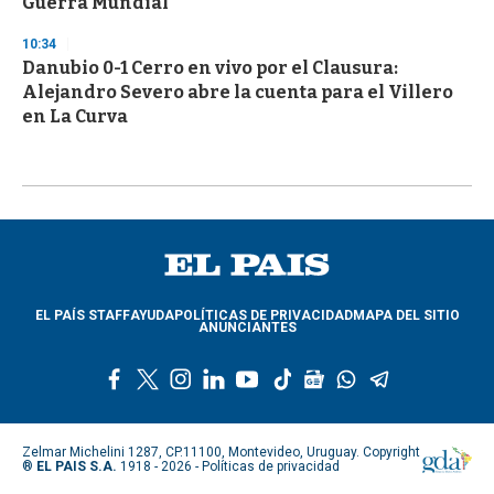
Guerra Mundial
10:34
Danubio 0-1 Cerro en vivo por el Clausura:
Alejandro Severo abre la cuenta para el Villero
en La Curva
EL PAÍS STAFF
AYUDA
POLÍTICAS DE PRIVACIDAD
MAPA DEL SITIO
ANUNCIANTES
f
t
i
l
y
t
g
w
t
a
w
n
i
o
i
o
h
e
c
i
s
n
u
k
o
a
l
e
t
t
k
t
t
g
t
e
Zelmar Michelini 1287, CP.11100, Montevideo, Uruguay. Copyright
b
t
a
e
u
o
l
s
g
®
EL PAIS S.A.
1918 - 2026 -
Políticas de privacidad
o
e
g
d
b
k
e
a
r