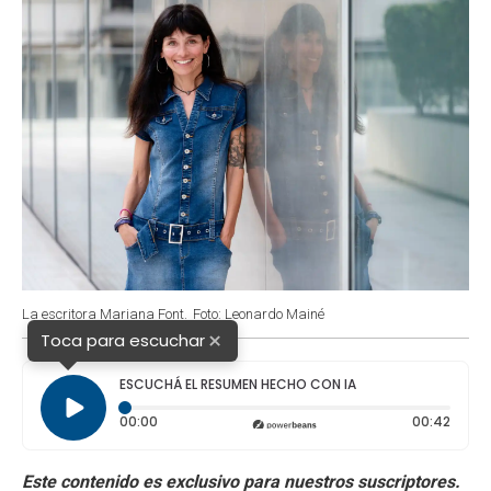
La escritora Mariana Font.
Foto: Leonardo Mainé
×
Toca para escuchar
ESCUCHÁ EL RESUMEN HECHO CON IA
Tiempo transcurrido: 0 segundos
Durac
00:00
00:42