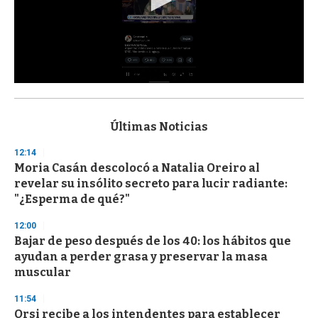
0
s
e
c
Últimas Noticias
o
n
12:14
d
Moria Casán descolocó a Natalia Oreiro al
s
o
revelar su insólito secreto para lucir radiante:
f
"¿Esperma de qué?"
3
3
s
12:00
e
Bajar de peso después de los 40: los hábitos que
c
ayudan a perder grasa y preservar la masa
o
n
muscular
d
s
11:54
Orsi recibe a los intendentes para establecer