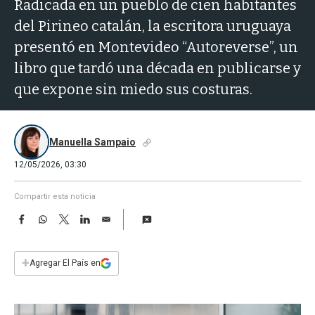
a
Radicada en un pueblo de cien habitantes
del Pirineo catalán, la escritora uruguaya
presentó en Montevideo “Autoreverse”, un
libro que tardó una década en publicarse y
que expone sin miedo sus costuras.
Manuella Sampaio
12/05/2026, 03:30
Compartir esta noticia
F
W
T
L
E
a
h
w
i
m
c
a
i
n
a
e
t
t
k
i
+
Agregar El País en
b
s
t
e
l
o
A
e
d
o
p
r
I
k
p
n