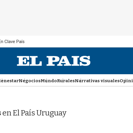
En Clave País
ienestar
Negocios
Mundo
Rurales
Narrativas visuales
Opin
s
en El País Uruguay