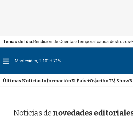
Temas del día:
Rendición de Cuentas
Temporal causa destrozos
M
Montevideo, T 10° H 71%
e
n
u
Últimas Noticias
Información
El País +
Ovación
TV Show
B
Noticias de
novedades editoriale