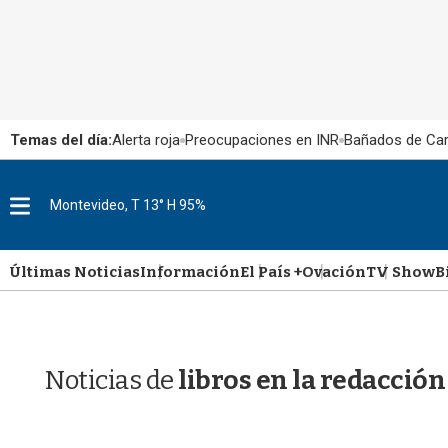
Temas del día:
Alerta roja
Preocupaciones en INR
Bañados de Ca
M
Montevideo, T 13° H 95%
e
n
u
Últimas Noticias
Información
El País +
Ovación
TV Show
B
Noticias de
libros en la redacción