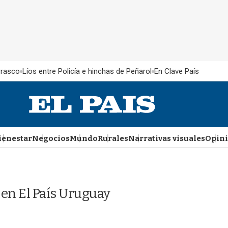
rrasco
Líos entre Policía e hinchas de Peñarol
En Clave País
ienestar
Negocios
Mundo
Rurales
Narrativas visuales
Opin
en El País Uruguay