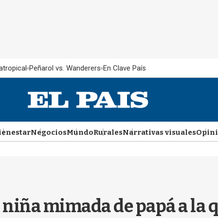
atropical
Peñarol vs. Wanderers
En Clave País
ienestar
Negocios
Mundo
Rurales
Narrativas visuales
Opin
 niña mimada de papá a la 