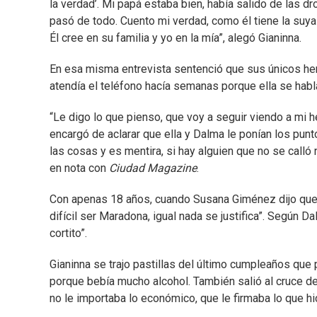
la verdad’. Mi papá estaba bien, había salido de las d
pasó de todo. Cuento mi verdad, como él tiene la suya
Él cree en su familia y yo en la mía”, alegó Gianinna.
En esa misma entrevista sentenció que sus únicos he
atendía el teléfono hacía semanas porque ella se habl
“Le digo lo que pienso, que voy a seguir viendo a mi h
encargó de aclarar que ella y Dalma le ponían los pun
las cosas y es mentira, si hay alguien que no se calló
en nota con
Ciudad Magazine
.
Con apenas 18 años, cuando Susana Giménez dijo que e
difícil ser Maradona, igual nada se justifica”. Según 
cortito”.
Gianinna se trajo pastillas del último cumpleaños que
porque bebía mucho alcohol. También salió al cruce de
no le importaba lo económico, que le firmaba lo que hic