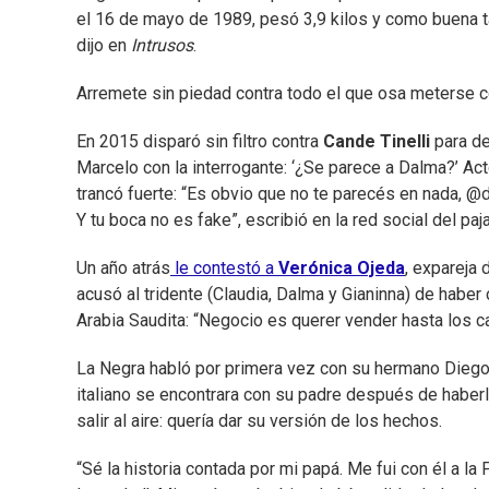
el 16 de mayo de 1989, pesó 3,9 kilos y como buena ta
dijo en
Intrusos
.
Arremete sin piedad contra todo el que osa meterse co
En 2015 disparó sin filtro contra
Cande Tinelli
para de
Marcelo con la interrogante: ‘¿Se parece a Dalma?’ Ac
trancó fuerte: “Es obvio que no te parecés en nada, @d
Y tu boca no es fake”, escribió en la red social del pajar
Un año atrás
le contestó a
Verónica Ojeda
, expareja
acusó al tridente (Claudia, Dalma y Gianinna) de habe
Arabia Saudita: “Negocio es querer vender hasta los c
La Negra habló por primera vez con su hermano Diego 
italiano se encontrara con su padre después de haber
salir al aire: quería dar su versión de los hechos.
“Sé la historia contada por mi papá. Me fui con él a la 