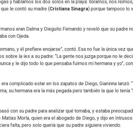
rogas y hablamos los dos solos en la playa: lloramos, nos reímos
 que le contó su madre (
Cristiana Sinagra
) porque tampoco lo v
rmanos eran Dalma y Dieguito Fernando y reveló que su padre no
aba con Ojeda.
ermano, y él prefiere enojarse”, contó. Esa no fue la única vez qu
tos sobre la íes a su padre: “La gente nos juzga porque no le de
 nunca y le dijo todo lo que pensaba fuimos mi hermana y yo”, co
ra complicado estar en los zapatos de Diego, Gianinna lanzó: 
Dalma, su hermana era la más pegada pero también la que lo tenía
 pasó con su padre para analizar qué tomaba, y estaba preocupa
 Matías Morla, quien era el abogado de Diego, y dijo en Intrusos
iera falta, pero solo quería que su padre siguiera viviendo.