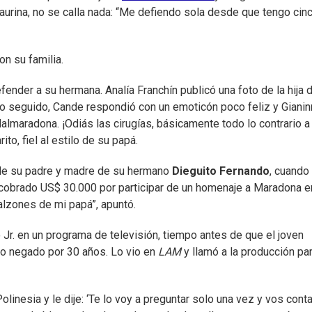
urina, no se calla nada: “Me defiendo sola desde que tengo cinc
n su familia.
fender a su hermana. Analía Franchín publicó una foto de la hija 
to seguido, Cande respondió con un emoticón poco feliz y Gianin
almaradona. ¡Odiás las cirugías, básicamente todo lo contrario a 
ito, fiel al estilo de su papá.
 de su padre y madre de su hermano
Dieguito Fernando
, cuando 
r cobrado US$ 30.000 por participar de un homenaje a Maradona e
alzones de mi papá”, apuntó.
Jr. en un programa de televisión, tiempo antes de que el joven
lo negado por 30 años. Lo vio en
LAM
y llamó a la producción pa
Polinesia y le dije: ‘Te lo voy a preguntar solo una vez y vos con