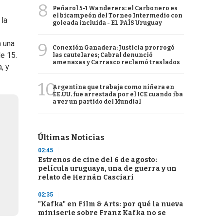
8
Peñarol 5-1 Wanderers: el Carbonero es
el bicampeón del Torneo Intermedio con
 la
goleada incluida - EL PAÍS Uruguay
 una
9
Conexión Ganadera: Justicia prorrogó
de 15.
las cautelares; Cabral denunció
amenazas y Carrasco reclamó traslados
, y
10
Argentina que trabaja como niñera en
EE.UU. fue arrestada por el ICE cuando iba
a ver un partido del Mundial
Últimas Noticias
02:45
Estrenos de cine del 6 de agosto:
película uruguaya, una de guerra y un
relato de Hernán Casciari
02:35
"Kafka" en Film & Arts: por qué la nueva
miniserie sobre Franz Kafka no se