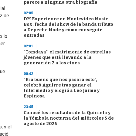
parece a ninguna otra biografía
ial
02:05
uz de
DM Experience en Montevideo Music
Box: fecha del show de la banda tributo
a Depeche Mode y cómo conseguir
entradas
o lo
mer
02:01
"Tomdaya", el matrimonio de estrellas
jóvenes que está llevando a la
generación Z a los cines
que
00:42
"Era bueno que nos pasara esto",
celebró Aguirre tras ganar el
Intermedio y elogió a Leo Jaime y
Espinosa
23:45
Conocé los resultados de la Quiniela y
la Tómbola nocturna del miércoles 5 de
agosto de 2026
s
, y el
ació