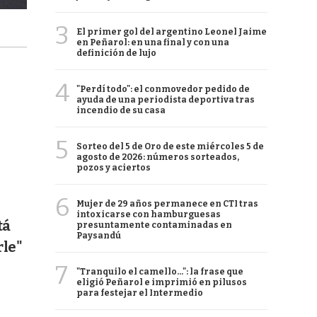
3
El primer gol del argentino Leonel Jaime
en Peñarol: en una final y con una
definición de lujo
4
"Perdí todo": el conmovedor pedido de
ayuda de una periodista deportiva tras
incendio de su casa
5
Sorteo del 5 de Oro de este miércoles 5 de
agosto de 2026: números sorteados,
pozos y aciertos
6
Mujer de 29 años permanece en CTI tras
intoxicarse con hamburguesas
tá
presuntamente contaminadas en
Paysandú
rle"
7
"Tranquilo el camello...": la frase que
eligió Peñarol e imprimió en pilusos
para festejar el Intermedio