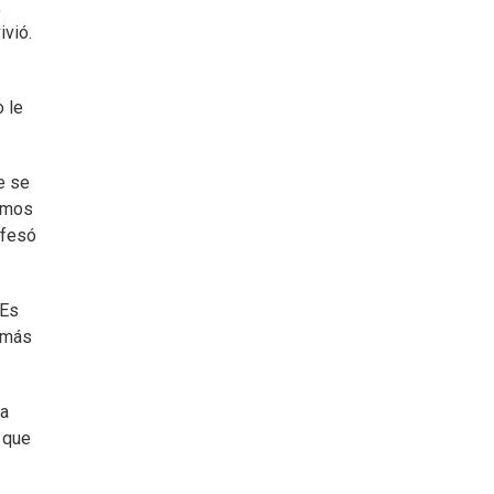
,
ivió.
 le
e se
cimos
nfesó
“Es
 “más
da
 que