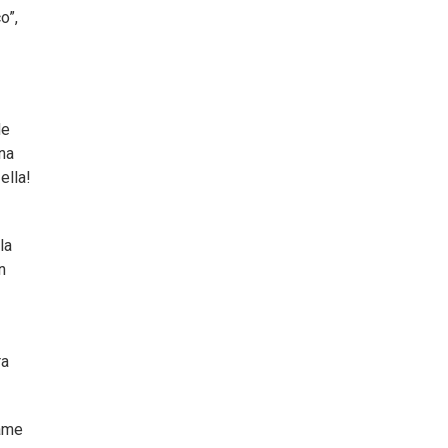
o”,
de
na
ella!
la
n
ra
tame