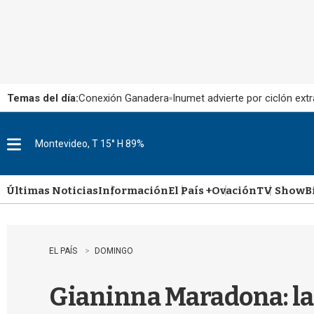
Temas del día:
Conexión Ganadera
Inumet advierte por ciclón extr
Montevideo, T 15° H 89%
M
e
n
u
Últimas Noticias
Información
El País +
Ovación
TV Show
B
EL PAÍS
DOMINGO
Gianinna Maradona: la