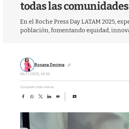
todas las comunidades
En el Roche Press Day LATAM 2025, exper
población, fomentando equidad, innovac
Rosana Decima
06/11/2025, 03:30
Compartir esta noticia
F
W
T
L
E
a
h
w
i
m
c
a
i
n
a
e
t
t
k
i
b
s
t
e
l
o
A
e
d