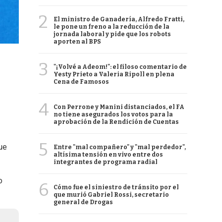
2
El ministro de Ganadería, Alfredo Fratti,
le pone un freno a la reducción de la
jornada laboral y pide que los robots
aporten al BPS
3
"¡Volvé a Adeom!": el filoso comentario de
Yesty Prieto a Valeria Ripoll en plena
Cena de Famosos
4
Con Perrone y Manini distanciados, el FA
no tiene asegurados los votos para la
aprobación de la Rendición de Cuentas
5
ue
Entre "mal compañero" y "mal perdedor",
altísima tensión en vivo entre dos
integrantes de programa radial
o
6
Cómo fue el siniestro de tránsito por el
que murió Gabriel Rossi, secretario
general de Drogas