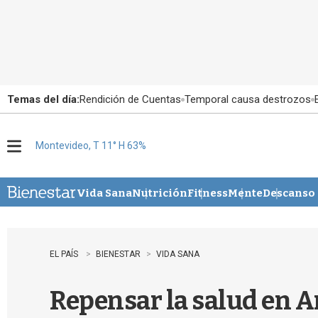
Temas del día:
Rendición de Cuentas
Temporal causa destrozos
Montevideo, T 11° H 63%
M
e
n
u
Vida Sana
Nutrición
Fitness
Mente
Descanso
EL PAÍS
BIENESTAR
VIDA SANA
Repensar la salud en A