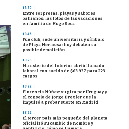
y
13:50
Entre sorpresas, playas y sabores
bahianos: las fotos de las vacaciones
en familia de Hugo Soca
13:45
Fue club, sede universitaria y símbolo
de Playa Hermosa: hoy debaten su
posible demolición
13:25
Ministerio del Interior abrió llamado
laboral con sueldo de $63.937 para 223
cargos
13:22
Florencia Núñez: su gira por Uruguay y
el consejo de Jorge Drexler que la
impulsó a probar suerte en Madrid
13:22
El tercer país más pequeño del planeta
oficializó su cambio de nombre y
gentilicio: cómo se llamará