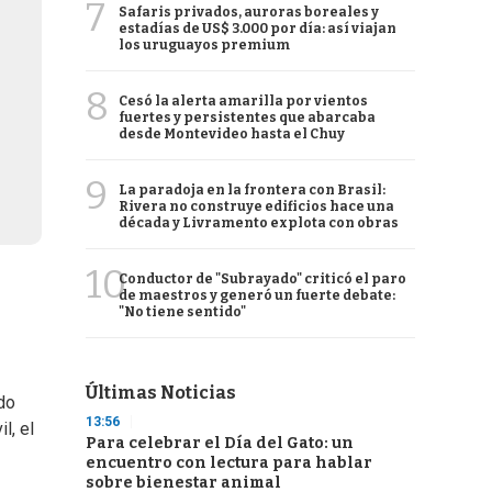
7
Safaris privados, auroras boreales y
estadías de US$ 3.000 por día: así viajan
los uruguayos premium
8
Cesó la alerta amarilla por vientos
fuertes y persistentes que abarcaba
desde Montevideo hasta el Chuy
9
La paradoja en la frontera con Brasil:
Rivera no construye edificios hace una
década y Livramento explota con obras
10
Conductor de "Subrayado" criticó el paro
de maestros y generó un fuerte debate:
"No tiene sentido"
Últimas Noticias
do
13:56
l, el
Para celebrar el Día del Gato: un
encuentro con lectura para hablar
sobre bienestar animal