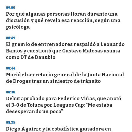
3
s
09:00
e
Por qué algunas personas lloran durante una
c
discusión y qué revela esa reacción, según una
o
n
psicóloga
d
s
08:49
El gremio de entrenadores respaldó a Leonardo
Ramos y cuestionó que Gustavo Matosas asuma
como DT de Danubio
08:44
Murió el secretario general de la Junta Nacional
de Drogas tras un siniestro de tránsito
08:38
Debut aprobado para Federico Viñas, que anotó
el 3-0 de Toluca por Leagues Cup: "Me estaba
desesperando un poco"
08:35
Diego Aguirre y la estadística ganadora en