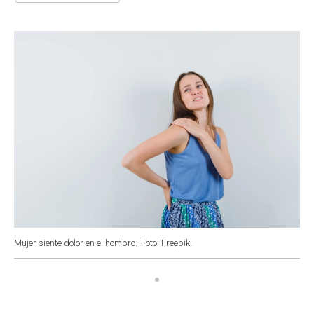
o
A
e
d
o
p
r
I
k
p
n
Mujer siente dolor en el hombro.
Foto: Freepik.