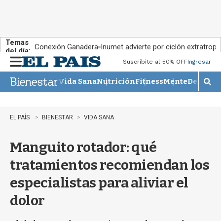
Temas
Conexión Ganadera
Inumet advierte por ciclón extratropi
del día:
Suscribite al 50% OFF
Ingresar
M
e
Vida Sana
Nutrición
Fitness
Mente
Descans
n
M
u
o
s
t
EL PAÍS
BIENESTAR
VIDA SANA
r
a
Manguito rotador: qué
r
b
tratamientos recomiendan los
�
s
especialistas para aliviar el
q
u
dolor
e
d