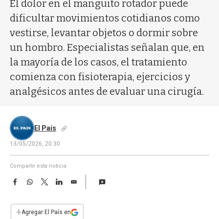
a
El dolor en el manguito rotador puede
dificultar movimientos cotidianos como
vestirse, levantar objetos o dormir sobre
un hombro. Especialistas señalan que, en
la mayoría de los casos, el tratamiento
comienza con fisioterapia, ejercicios y
analgésicos antes de evaluar una cirugía.
El País
13/05/2026, 20:30
Compartir esta noticia
F
W
T
L
E
a
h
w
i
m
c
a
i
n
a
e
t
t
k
i
+
Agregar El País en
b
s
t
e
l