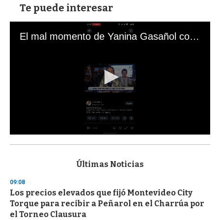
Te puede interesar
El mal momento de Yanina Gasañol con un hincha argentino en "Subrayado"
0
s
e
c
Últimas Noticias
o
n
09:08
d
Los precios elevados que fijó Montevideo City
s
o
Torque para recibir a Peñarol en el Charrúa por
f
el Torneo Clausura
3