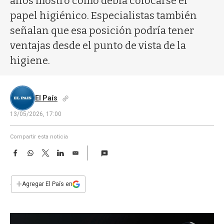
años mostró cómo debía colocarse el
a
papel higiénico. Especialistas también
señalan que esa posición podría tener
ventajas desde el punto de vista de la
higiene.
El País
13/05/2026, 17:00
Compartir esta noticia
F
W
T
L
E
a
h
w
i
m
c
a
i
n
a
e
t
t
k
i
+
Agregar El País en
b
s
t
e
l
o
A
e
d
o
p
r
I
k
p
n