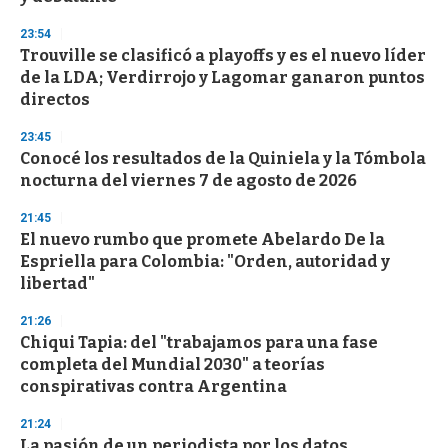
d
s
23:54
Trouville se clasificó a playoffs y es el nuevo líder
de la LDA; Verdirrojo y Lagomar ganaron puntos
directos
23:45
Conocé los resultados de la Quiniela y la Tómbola
nocturna del viernes 7 de agosto de 2026
21:45
El nuevo rumbo que promete Abelardo De la
Espriella para Colombia: "Orden, autoridad y
libertad"
21:26
Chiqui Tapia: del "trabajamos para una fase
completa del Mundial 2030" a teorías
conspirativas contra Argentina
21:24
La pasión de un periodista por los datos