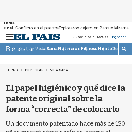
Tema
s del
Conflicto en el puerto
Explotaron cajero en Parque Miramar
día:
Suscribite al 50% OFF
Ingresar
M
e
Vida Sana
Nutrición
Fitness
Mente
Descans
n
M
u
o
s
t
EL PAÍS
BIENESTAR
VIDA SANA
r
a
El papel higiénico y qué dice la
r
b
patente original sobre la
�
s
forma “correcta” de colocarlo
q
u
e
Un documento patentado hace más de 130
d