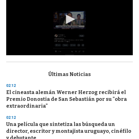
0
s
e
c
Últimas Noticias
o
n
02:12
d
El cineasta alemán Werner Herzog recibirá el
s
o
Premio Donostia de San Sebastián por su "obra
f
extraordinaria"
3
3
s
02:12
e
Una película que sintetiza las búsqueda un
c
director, escritor y montajista uruguayo, cinéfilo
o
n
y debutante