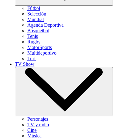
Fútbol
Selección
Mundial
Agenda Deportiva
Básquetbol
Tenis
Rugby
MotorSports
Multideportivo
Turf
TV Show
Personajes
TV y radio
Cine
Música