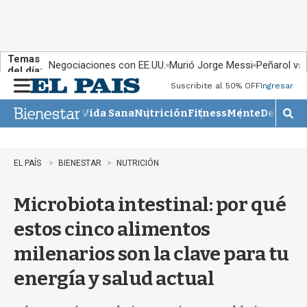
Temas
Negociaciones con EE.UU.
Murió Jorge Messi
Peñarol vs
del día:
Suscribite al 50% OFF
Ingresar
M
e
Vida Sana
Nutrición
Fitness
Mente
Descans
n
M
u
o
s
t
EL PAÍS
BIENESTAR
NUTRICIÓN
r
a
Microbiota intestinal: por qué
r
b
estos cinco alimentos
�
s
milenarios son la clave para tu
q
u
energía y salud actual
e
d