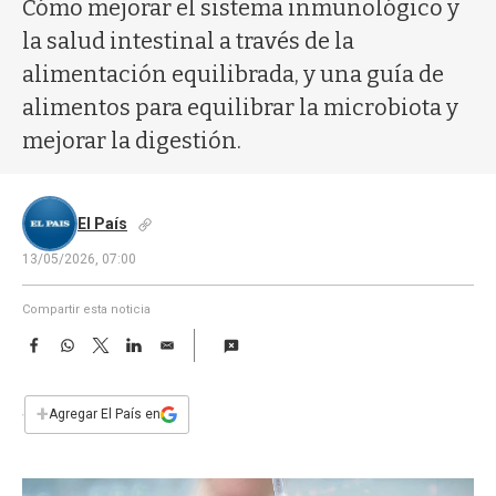
a
Cómo mejorar el sistema inmunológico y
la salud intestinal a través de la
alimentación equilibrada, y una guía de
alimentos para equilibrar la microbiota y
mejorar la digestión.
El País
13/05/2026, 07:00
Compartir esta noticia
F
W
T
L
E
a
h
w
i
m
c
a
i
n
a
e
t
t
k
i
+
Agregar El País en
b
s
t
e
l
o
A
e
d
o
p
r
I
k
p
n