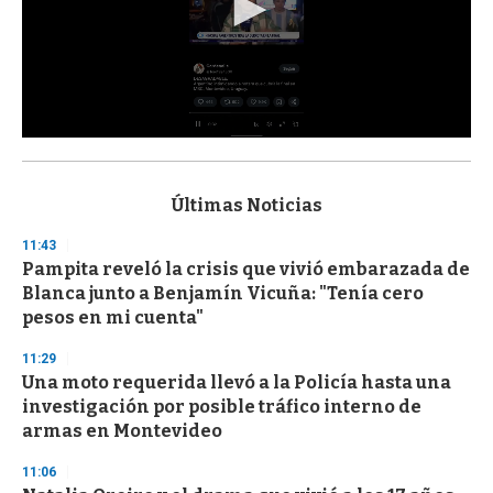
0
s
e
c
Últimas Noticias
o
n
11:43
d
Pampita reveló la crisis que vivió embarazada de
s
o
Blanca junto a Benjamín Vicuña: "Tenía cero
f
pesos en mi cuenta"
3
3
s
11:29
e
Una moto requerida llevó a la Policía hasta una
c
investigación por posible tráfico interno de
o
n
armas en Montevideo
d
s
11:06