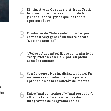
2
El ministro de Ganadería, Alfredo Fratti,
le pone un freno a la reducción de la
jornada laboral y pide que los robots
aporten al BPS
3
Conductor de "Subrayado" criticó el paro
de maestros y generó un fuerte debate:
"No tiene sentido"
4
"¡Volvé a Adeom!": el filoso comentario de
Yesty Prieto a Valeria Ripoll en plena
Cena de Famosos
5
Con Perrone y Manini distanciados, el FA
no tiene asegurados los votos para la
aprobación de la Rendición de Cuentas
s
6
cho
Entre "mal compañero" y "mal perdedor",
altísima tensión en vivo entre dos
integrantes de programa radial