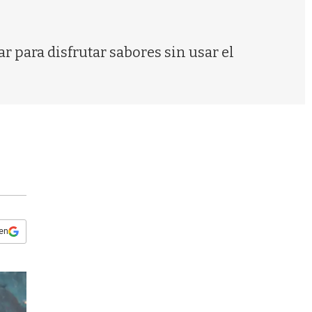
s
q
u
e
r para disfrutar sabores sin usar el
d
a
 en