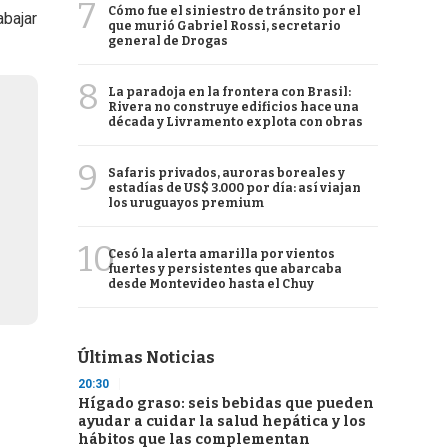
7
Cómo fue el siniestro de tránsito por el
abajar
que murió Gabriel Rossi, secretario
general de Drogas
8
La paradoja en la frontera con Brasil:
Rivera no construye edificios hace una
década y Livramento explota con obras
9
Safaris privados, auroras boreales y
estadías de US$ 3.000 por día: así viajan
los uruguayos premium
10
Cesó la alerta amarilla por vientos
fuertes y persistentes que abarcaba
desde Montevideo hasta el Chuy
Últimas Noticias
20:30
Hígado graso: seis bebidas que pueden
ayudar a cuidar la salud hepática y los
hábitos que las complementan