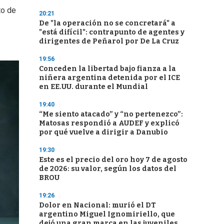
to de
20:21
De "la operación no se concretará" a
"está difícil": contrapunto de agentes y
dirigentes de Peñarol por De La Cruz
19:56
Conceden la libertad bajo fianza a la
niñera argentina detenida por el ICE
en EE.UU. durante el Mundial
19:40
“Me siento atacado” y “no pertenezco”:
Matosas respondió a AUDEF y explicó
por qué vuelve a dirigir a Danubio
19:30
Este es el precio del oro hoy 7 de agosto
de 2026: su valor, según los datos del
BROU
19:26
Dolor en Nacional: murió el DT
argentino Miguel Ignomiriello, que
dejó una gran marca en las juveniles