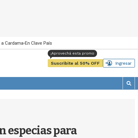
 a Cardama
En Clave País
Suscribite al 50% OFF
Ingresar
M
o
s
t
r
a
r
on especias para
b
�