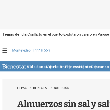
Temas del día:
Conflicto en el puerto
Explotaron cajero en Parque
Montevideo, T 11° H 55%
M
e
n
u
Vida Sana
Nutrición
Fitness
Mente
Descanso
EL PAÍS
BIENESTAR
NUTRICIÓN
Almuerzos sin sal y sal