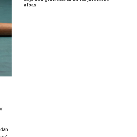
albas
ar
edan
les”