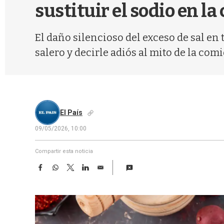
sustituir el sodio en la
El daño silencioso del exceso de sal en
salero y decirle adiós al mito de la comi
El País
09/05/2026, 10:00
Compartir esta noticia
F
W
T
L
E
a
h
w
i
m
c
a
i
n
a
e
t
t
k
i
b
s
t
e
l
o
A
e
d