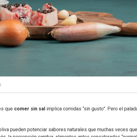
k
 es que
comer sin sal
implica comidas “sin gusto”. Pero el palad
e oliva pueden potenciar sabores naturales que muchas veces qu
más, la percepción cambia: alimentos antes considerados “norma