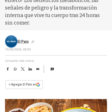
entero? Los beneficios metabólicos, las
a
señales de peligro y la transformación
interna que vive tu cuerpo tras 24 horas
sin comer.
El País
10/05/2026, 08:00
Compartir esta noticia
F
W
T
L
E
a
h
w
i
m
c
a
i
n
a
e
t
t
k
i
+
Agregar El País en
b
s
t
e
l
o
A
e
d
o
p
r
I
k
p
n