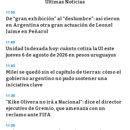
Últimas Noticias
o
n
11:55
d
De “gran exhibición” al “deslumbre”: así vieron
s
o
en Argentina otra gran actuación de Leonel
f
Jaime en Peñarol
3
3
s
11:49
e
Unidad Indexada hoy: cuánto cotiza la UI este
c
jueves 6 de agosto de 2026 en pesos uruguayos
o
n
d
11:43
s
Milei se quedó sin el capítulo de tierras: cómo el
gobierno argentino no pudo sostener una
iniciativa clave
11:30
"Kike Olivera no irá a Nacional": dice el director
ejecutivo de Gremio, que amenaza con un
reclamo ante FIFA
11:29