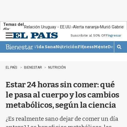
Temas del
Relación Uruguay - EE.UU.
Alerta naranja
Murió Gabriel 
día:
Suscribite al 50% OFF
Ingresar
M
e
Vida Sana
Nutrición
Fitness
Mente
Descans
n
M
u
o
s
t
EL PAÍS
BIENESTAR
NUTRICIÓN
r
a
Estar 24 horas sin comer: qué
r
b
le pasa al cuerpo y los cambios
�
s
metabólicos, según la ciencia
q
u
e
¿Es realmente sano dejar de comer un día
d