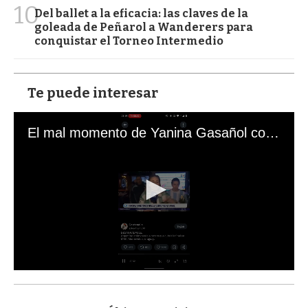
10
Del ballet a la eficacia: las claves de la
goleada de Peñarol a Wanderers para
conquistar el Torneo Intermedio
Te puede interesar
El mal momento de Yanina Gasañol con un hincha argentino en "Subrayado"
0
s
e
c