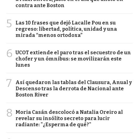
contra ante Boston
5
Las 10 frases que dejó Lacalle Pou en su
regreso: libertad, política, unidad y una
mirada “menos ortodoxa”
6
UCOT extiende el paro tras el secuestro de un
chofer y un ómnibus: se movilizarán este
lunes
7
Así quedaron las tablas del Clausura, Anual y
Descenso tras la derrota de Nacional ante
Boston River
8
Moria Casán descolocó a Natalia Oreiro al
revelar su insólito secreto para lucir
radiante: "¿Esperma de qué?"