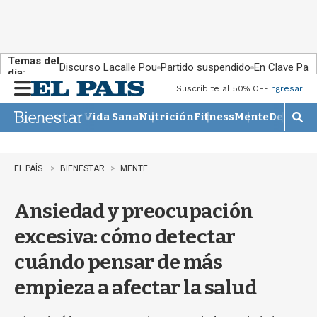
Temas del
Discurso Lacalle Pou
Partido suspendido
En Clave País
día:
Suscribite al 50% OFF
Ingresar
M
e
Vida Sana
Nutrición
Fitness
Mente
Descans
n
M
u
o
s
t
EL PAÍS
BIENESTAR
MENTE
r
a
Ansiedad y preocupación
r
b
excesiva: cómo detectar
�
s
cuándo pensar de más
q
u
empieza a afectar la salud
e
d