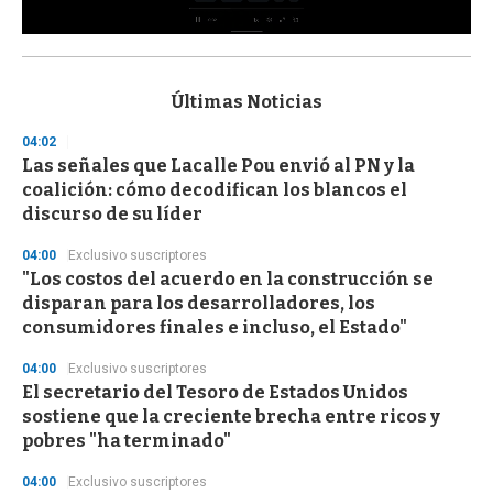
0
s
e
c
Últimas Noticias
o
n
04:02
d
Las señales que Lacalle Pou envió al PN y la
s
o
coalición: cómo decodifican los blancos el
f
discurso de su líder
3
3
s
04:00
Exclusivo suscriptores
e
"Los costos del acuerdo en la construcción se
c
disparan para los desarrolladores, los
o
n
consumidores finales e incluso, el Estado"
d
s
04:00
Exclusivo suscriptores
El secretario del Tesoro de Estados Unidos
sostiene que la creciente brecha entre ricos y
pobres "ha terminado"
04:00
Exclusivo suscriptores