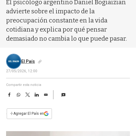
a
El psicólogo argentino Daniel Bogiaizian
advierte sobre el impacto de la
preocupación constante en la vida
cotidiana y explica por qué pensar
demasiado no cambia lo que puede pasar.
El País
27/05/2026, 12:00
Compartir esta noticia
F
W
T
L
E
a
h
w
i
m
c
a
i
n
a
e
t
t
k
i
+
Agregar El País en
b
s
t
e
l
o
A
e
d
o
p
r
I
k
p
n