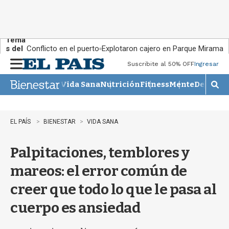
Tema
s del
Conflicto en el puerto
Explotaron cajero en Parque Miramar
día:
Suscribite al 50% OFF
Ingresar
M
e
Vida Sana
Nutrición
Fitness
Mente
Descans
n
M
u
o
s
t
EL PAÍS
BIENESTAR
VIDA SANA
r
a
Palpitaciones, temblores y
r
b
mareos: el error común de
�
s
creer que todo lo que le pasa al
q
u
cuerpo es ansiedad
e
d