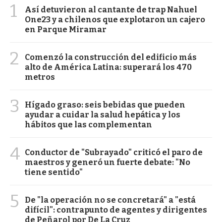
1
Así detuvieron al cantante de trap Nahuel
One23 y a chilenos que explotaron un cajero
en Parque Miramar
2
Comenzó la construcción del edificio más
alto de América Latina: superará los 470
metros
3
Hígado graso: seis bebidas que pueden
ayudar a cuidar la salud hepática y los
hábitos que las complementan
4
Conductor de "Subrayado" criticó el paro de
maestros y generó un fuerte debate: "No
tiene sentido"
5
De "la operación no se concretará" a "está
difícil": contrapunto de agentes y dirigentes
de Peñarol por De La Cruz