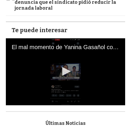
denuncia que el sindicato pidió reducir la
jornada laboral
Te puede interesar
El mal momento de Yanina Gasañol con un hincha argentino en "Subrayado"
0
s
e
c
Últimas Noticias
o
n