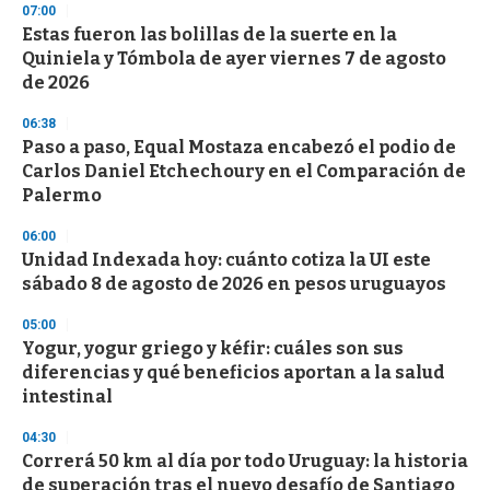
07:00
d
Estas fueron las bolillas de la suerte en la
s
o
Quiniela y Tómbola de ayer viernes 7 de agosto
f
de 2026
3
3
s
06:38
e
Paso a paso, Equal Mostaza encabezó el podio de
c
Carlos Daniel Etchechoury en el Comparación de
o
n
Palermo
d
s
06:00
Unidad Indexada hoy: cuánto cotiza la UI este
sábado 8 de agosto de 2026 en pesos uruguayos
05:00
Yogur, yogur griego y kéfir: cuáles son sus
diferencias y qué beneficios aportan a la salud
intestinal
04:30
Correrá 50 km al día por todo Uruguay: la historia
de superación tras el nuevo desafío de Santiago