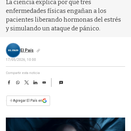
a
La ciencia explica por qué tres
enfermedades físicas engañan a los
pacientes liberando hormonas del estrés
y simulando un ataque de pánico.
El País
17/05/2026, 10:00
Compartir esta noticia
F
W
T
L
E
a
h
w
i
m
c
a
i
n
a
e
t
t
k
i
+
Agregar El País en
b
s
t
e
l
o
A
e
d
o
p
r
I
k
p
n