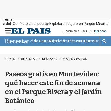
Tema
s del
Conflicto en el puerto
Explotaron cajero en Parque Miramar
día:
Suscribite al 50% OFF
Ingresar
M
e
Vida Sana
Nutrición
Fitness
Mente
Descans
n
M
u
o
s
t
EL PAÍS
BIENESTAR
DESCANSO
VIAJES Y PASEOS
r
a
Paseos gratis en Montevideo:
r
b
qué hacer este fin de semana
�
s
en el Parque Rivera y el Jardín
q
u
Botánico
e
d