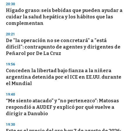
n
20:30
d
Hígado graso: seis bebidas que pueden ayudar a
s
o
cuidar la salud hepática y los hábitos que las
f
complementan
3
3
s
20:21
e
De "la operación no se concretará" a "está
c
difícil": contrapunto de agentes y dirigentes de
o
n
Peñarol por De La Cruz
d
s
19:56
Conceden la libertad bajo fianza a la niñera
argentina detenida por el ICE en EE.UU. durante
el Mundial
19:40
“Me siento atacado” y “no pertenezco”: Matosas
respondió a AUDEF y explicó por qué vuelve a
dirigir a Danubio
19:30
Este es el precio del oro hoy 7 de agosto de 2026: