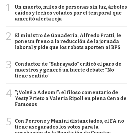
1
Un muerto, miles de personas sin luz, árboles
caídos y techos volados por el temporal que
ameritó alerta roja
2
El ministro de Ganadería, Alfredo Fratti, le
pone un freno a la reducción de la jornada
laboral y pide que los robots aporten al BPS
3
Conductor de "Subrayado" criticó el paro de
maestros y generó un fuerte debate: "No
tiene sentido"
4
"¡Volvé a Adeom!": el filoso comentario de
Yesty Prieto a Valeria Ripoll en plena Cena de
Famosos
5
Con Perrone y Manini distanciados, el FA no
tiene asegurados los votos para la
aprobación de la Rendición de Cuentas