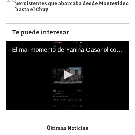
persistentes que abarcaba desde Montevideo
hasta el Chuy
Te puede interesar
El mal momento de Yanina Gasañol con un hincha argentino en "Subrayado"
0
s
e
c
Últimas Noticias
o