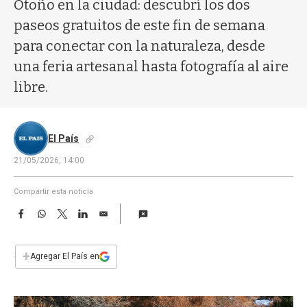
a
Otoño en la ciudad: descubrí los dos
paseos gratuitos de este fin de semana
para conectar con la naturaleza, desde
una feria artesanal hasta fotografía al aire
libre.
El País
21/05/2026, 14:00
Compartir esta noticia
F
W
T
L
E
a
h
w
i
m
c
a
i
n
a
e
t
t
k
i
+
Agregar El País en
b
s
t
e
l
o
A
e
d
o
p
r
I
k
p
n