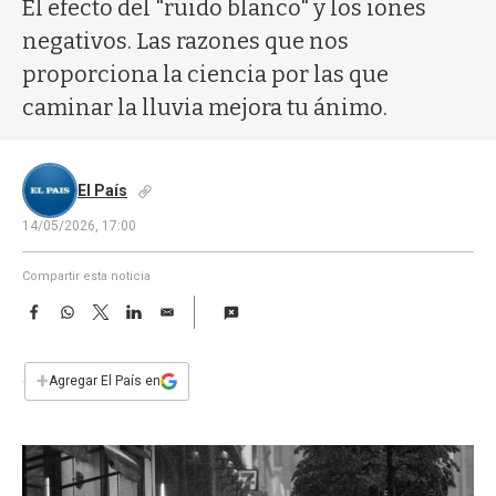
a
El efecto del "ruido blanco" y los iones
negativos. Las razones que nos
proporciona la ciencia por las que
caminar la lluvia mejora tu ánimo.
El País
14/05/2026, 17:00
Compartir esta noticia
F
W
T
L
E
a
h
w
i
m
c
a
i
n
a
e
t
t
k
i
+
Agregar El País en
b
s
t
e
l
o
A
e
d
o
p
r
I
k
p
n