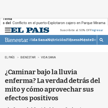
Tema
s del
Conflicto en el puerto
Explotaron cajero en Parque Miramar
día:
Suscribite al 50% OFF
Ingresar
M
e
Vida Sana
Nutrición
Fitness
Mente
Descans
n
M
u
o
s
t
EL PAÍS
BIENESTAR
VIDA SANA
r
a
¿Caminar bajo la lluvia
r
b
enferma? La verdad detrás del
�
s
mito y cómo aprovechar sus
q
u
efectos positivos
e
d