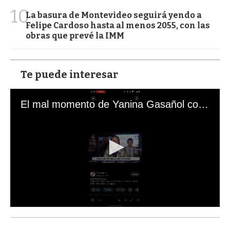
10
La basura de Montevideo seguirá yendo a
Felipe Cardoso hasta al menos 2055, con las
obras que prevé la IMM
Te puede interesar
El mal momento de Yanina Gasañol con un hincha argentino en "Subrayado"
0
s
e