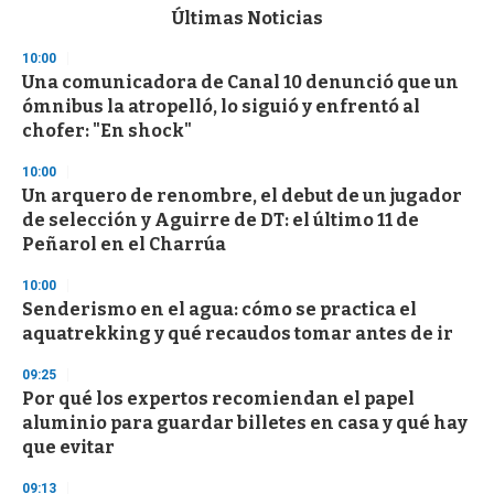
c
Últimas Noticias
o
n
10:00
d
Una comunicadora de Canal 10 denunció que un
s
o
ómnibus la atropelló, lo siguió y enfrentó al
f
chofer: "En shock"
3
3
s
10:00
e
Un arquero de renombre, el debut de un jugador
c
de selección y Aguirre de DT: el último 11 de
o
n
Peñarol en el Charrúa
d
s
10:00
Senderismo en el agua: cómo se practica el
aquatrekking y qué recaudos tomar antes de ir
09:25
Por qué los expertos recomiendan el papel
aluminio para guardar billetes en casa y qué hay
que evitar
09:13