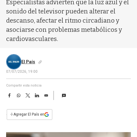
a
Especialistas advierten que la luz azul y el
sonido del televisor pueden alterar el
descanso, afectar el ritmo circadiano y
asociarse con problemas metabólicos y
cardiovasculares.
El País
07/07/2026, 19:00
Compartir esta noticia
F
W
T
L
E
a
h
w
i
m
c
a
i
n
a
e
t
t
k
i
+
Agregar El País en
b
s
t
e
l
o
A
e
d
o
p
r
I
k
p
n