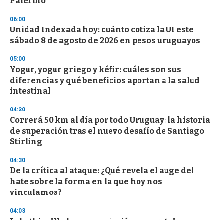
Palermo
d
s
06:00
Unidad Indexada hoy: cuánto cotiza la UI este
sábado 8 de agosto de 2026 en pesos uruguayos
05:00
Yogur, yogur griego y kéfir: cuáles son sus
diferencias y qué beneficios aportan a la salud
intestinal
04:30
Correrá 50 km al día por todo Uruguay: la historia
de superación tras el nuevo desafío de Santiago
Stirling
04:30
De la crítica al ataque: ¿Qué revela el auge del
hate sobre la forma en la que hoy nos
vinculamos?
04:03