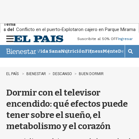
Tema
s del
Conflicto en el puerto
Explotaron cajero en Parque Miramar
día:
Suscribite al 50% OFF
Ingresar
M
e
Vida Sana
Nutrición
Fitness
Mente
Descans
n
M
u
o
s
t
EL PAÍS
BIENESTAR
DESCANSO
BUEN DORMIR
r
a
Dormir con el televisor
r
b
encendido: qué efectos puede
�
s
tener sobre el sueño, el
q
u
metabolismo y el corazón
e
d