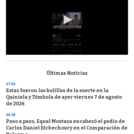
0
s
e
c
Últimas Noticias
o
n
07:00
d
Estas fueron las bolillas de la suerte en la
s
o
Quiniela y Tómbola de ayer viernes 7 de agosto
f
de 2026
3
3
s
06:38
e
Paso a paso, Equal Mostaza encabezó el podio de
c
Carlos Daniel Etchechoury en el Comparación de
o
n