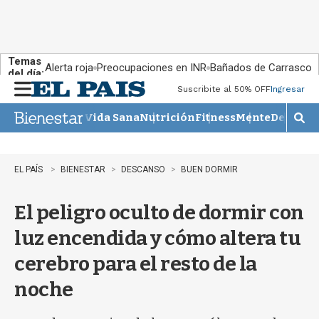
Temas
Alerta roja
Preocupaciones en INR
Bañados de Carrasco
del día:
Suscribite al 50% OFF
Ingresar
M
e
Vida Sana
Nutrición
Fitness
Mente
Descans
n
M
u
o
s
t
EL PAÍS
BIENESTAR
DESCANSO
BUEN DORMIR
r
a
El peligro oculto de dormir con
r
b
luz encendida y cómo altera tu
�
s
cerebro para el resto de la
q
u
noche
e
d