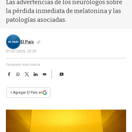
a
Las advertencias de los neurólogos sobre
la pérdida inmediata de melatonina y las
patologías asociadas.
El País
01/07/2026, 20:30
Compartir esta noticia
F
W
T
L
E
a
h
w
i
m
c
a
i
n
a
e
t
t
k
i
+
Agregar El País en
b
s
t
e
l
o
A
e
d
o
p
r
I
k
p
n