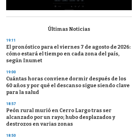
0
s
e
c
Últimas Noticias
o
n
19:11
d
El pronóstico para el viernes 7 de agosto de 2026:
s
o
cómo estará el tiempo en cada zona del país,
f
según Inumet
3
3
s
19:00
e
Cuántas horas conviene dormir después de los
c
60 años y por qué el descanso sigue siendo clave
o
n
para la salud
d
s
18:57
Peón rural murió en Cerro Largo tras ser
alcanzado por un rayo; hubo desplazados y
destrozos en varias zonas
18:50