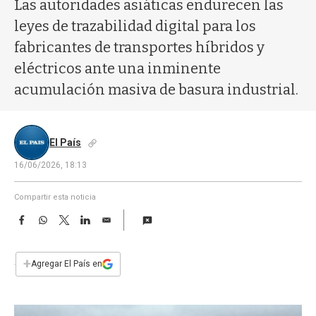
a
Las autoridades asiáticas endurecen las
leyes de trazabilidad digital para los
fabricantes de transportes híbridos y
eléctricos ante una inminente
acumulación masiva de basura industrial.
El País
16/06/2026, 18:13
Compartir esta noticia
F
W
T
L
E
a
h
w
i
m
c
a
i
n
a
e
t
t
k
i
+
Agregar El País en
b
s
t
e
l
o
A
e
d
o
p
r
I
k
p
n