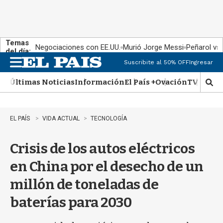
Temas
Negociaciones con EE.UU.
Murió Jorge Messi
Peñarol vs
del día:
Suscribite al 50% OFF
Ingresar
M
e
Últimas Noticias
Información
El País +
Ovación
TV Show
n
M
u
o
s
t
EL PAÍS
VIDA ACTUAL
TECNOLOGÍA
r
a
Crisis de los autos eléctricos
r
b
en China por el desecho de un
�
s
millón de toneladas de
q
u
baterías para 2030
e
d