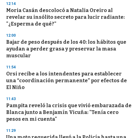
12:14
Moria Casán descolocó a Natalia Oreiro al
revelar su insólito secreto para lucir radiante:
"¿Esperma de qué?"
12:00
Bajar de peso después de los 40: los hábitos que
ayudan a perder grasa y preservar la masa
muscular
11:54
Orsi recibe a los intendentes para establecer
una “coordinación permanente” por efectos de
El Niño
11:43
Pampita reveló la crisis que vivió embarazada de
Blanca junto a Benjamín Vicuña: "Tenía cero
pesos en mi cuenta"
11:29
Una moto requerida llevó a la Policía hasta una