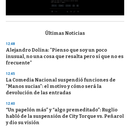
0
s
e
c
Últimas Noticias
o
n
12:48
d
Alejandro Dolina: "Pienso que soy un poco
s
o
inusual, no una cosa que resalta pero sí que no es
f
frecuente"
3
3
s
12:45
e
La Comedia Nacional suspendió funciones de
c
"Manos sucias": el motivo y cómo será la
o
n
devolución de las entradas
d
s
12:40
“Un papelón más” y “algo premeditado”: Ruglio
habló de la suspensión de City Torque vs. Peñarol
y dio su visión