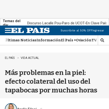
Temas del
Discurso Lacalle Pou
Paro de UCOT
En Clave País
día:
Suscribite al 50% OFF
Ingresar
M
e
Últimas Noticias
Información
El País +
Ovación
TV Show
n
M
u
o
s
t
EL PAÍS
VIDA ACTUAL
r
a
Más problemas en la piel:
r
b
efecto colateral del uso del
�
s
tapabocas por muchas horas
q
u
e
d