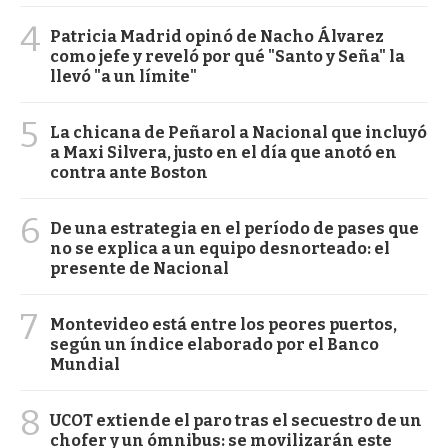
4
Patricia Madrid opinó de Nacho Álvarez
como jefe y reveló por qué "Santo y Seña" la
llevó "a un límite"
5
La chicana de Peñarol a Nacional que incluyó
a Maxi Silvera, justo en el día que anotó en
contra ante Boston
6
De una estrategia en el período de pases que
no se explica a un equipo desnorteado: el
presente de Nacional
7
Montevideo está entre los peores puertos,
según un índice elaborado por el Banco
Mundial
8
UCOT extiende el paro tras el secuestro de un
chofer y un ómnibus: se movilizarán este