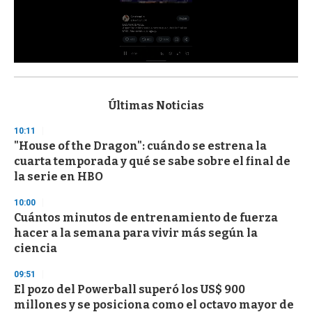
0
s
e
c
Últimas Noticias
o
n
10:11
d
"House of the Dragon": cuándo se estrena la
s
o
cuarta temporada y qué se sabe sobre el final de
f
la serie en HBO
3
3
s
10:00
e
Cuántos minutos de entrenamiento de fuerza
c
hacer a la semana para vivir más según la
o
n
ciencia
d
s
09:51
El pozo del Powerball superó los US$ 900
millones y se posiciona como el octavo mayor de