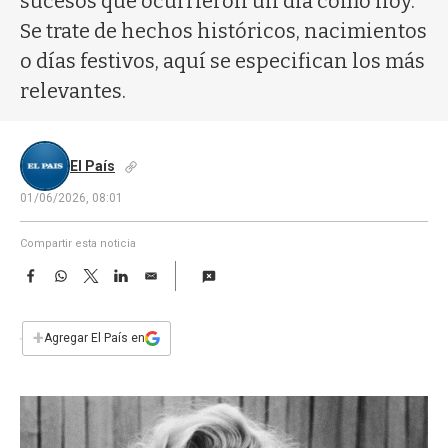
sucesos que ocurrieron un día como hoy.
a
Se trate de hechos históricos, nacimientos
o días festivos, aquí se especifican los más
relevantes.
El País
01/06/2026, 08:01
Compartir esta noticia
F
W
T
L
E
a
h
w
i
m
c
a
i
n
a
e
t
t
k
i
+
Agregar El País en
b
s
t
e
l
o
A
e
d
o
p
r
I
k
p
n