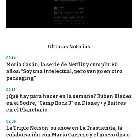
0
s
e
c
Últimas Noticias
o
n
02:14
d
Moria Casán, la serie de Netflix y cumplir 80
s
o
años: “Soy una intelectual, pero vengo en otro
f
packaging”
3
3
s
02:11
e
¿Qué hay para hacer en la semana? Ruben Blades
c
en el Sodre, "Camp Rock 3" en Disney+ y Buitres
o
n
en el Planetario
d
s
02:06
La Triple Nelson: su show en La Trastienda, la
colaboración con Mario Carrero y el nuevo disco