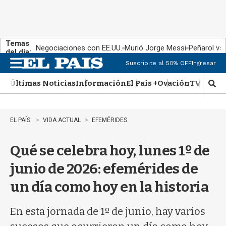
Temas
Negociaciones con EE.UU.
Murió Jorge Messi
Peñarol vs
del día:
Suscribite al 50% OFF
Ingresar
M
e
Últimas Noticias
Información
El País +
Ovación
TV Show
n
M
u
o
s
t
EL PAÍS
VIDA ACTUAL
EFEMÉRIDES
r
a
Qué se celebra hoy, lunes 1º de
r
b
junio de 2026: efemérides de
�
s
un día como hoy en la historia
q
u
e
En esta jornada de 1º de junio, hay varios
d