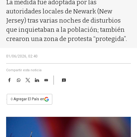
a
La medida fue adoptada por las
autoridades locales de Newark (New
Jersey) tras varias noches de disturbios
que inquietaban a la población; también
crearon una zona de protesta “protegida”.
01/06/2026, 02:40
Compartir esta noticia
F
W
T
L
E
a
h
w
i
m
c
a
i
n
a
e
t
t
k
i
+
Agregar El País en
b
s
t
e
l
o
A
e
d
o
p
r
I
k
p
n