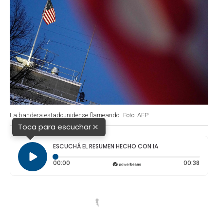
La bandera estadounidense flameando.
Foto: AFP
×
Toca para escuchar
ESCUCHÁ EL RESUMEN HECHO CON IA
Tiempo transcurrido: 0 segundos
Durac
00:00
00:38