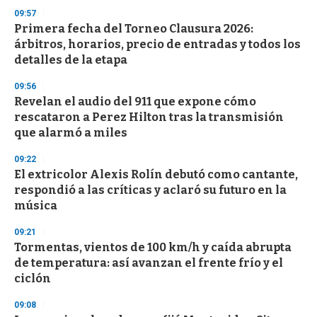
n
09:57
d
Primera fecha del Torneo Clausura 2026:
s
o
árbitros, horarios, precio de entradas y todos los
f
detalles de la etapa
3
3
s
09:56
e
Revelan el audio del 911 que expone cómo
c
rescataron a Perez Hilton tras la transmisión
o
n
que alarmó a miles
d
s
09:22
El extricolor Alexis Rolín debutó como cantante,
respondió a las críticas y aclaró su futuro en la
música
09:21
Tormentas, vientos de 100 km/h y caída abrupta
de temperatura: así avanzan el frente frío y el
ciclón
09:08