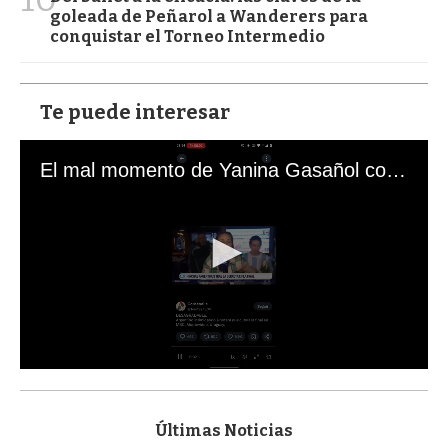
goleada de Peñarol a Wanderers para
conquistar el Torneo Intermedio
Te puede interesar
El mal momento de Yanina Gasañol con un hincha argentino en "Subrayado"
0
s
e
c
Últimas Noticias
o