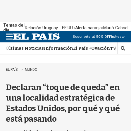
Temas del
Relación Uruguay - EE.UU.
Alerta naranja
Murió Gabriel 
día:
Suscribite al 50% OFF
Ingresar
M
e
Últimas Noticias
Información
El País +
Ovación
TV Show
n
M
u
o
s
t
EL PAÍS
MUNDO
r
a
Declaran “toque de queda” en
r
b
una localidad estratégica de
�
s
Estados Unidos, por qué y qué
q
u
está pasando
e
d