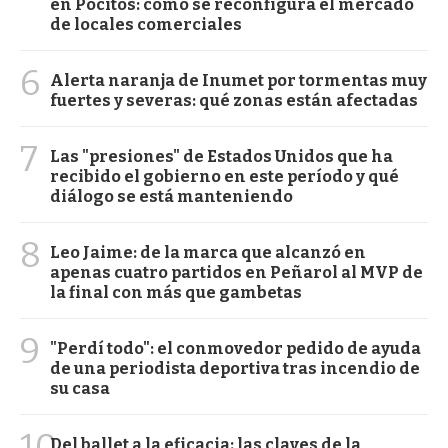
en Pocitos: cómo se reconfigura el mercado
de locales comerciales
6
Alerta naranja de Inumet por tormentas muy
fuertes y severas: qué zonas están afectadas
7
Las "presiones" de Estados Unidos que ha
recibido el gobierno en este período y qué
diálogo se está manteniendo
8
Leo Jaime: de la marca que alcanzó en
apenas cuatro partidos en Peñarol al MVP de
la final con más que gambetas
9
"Perdí todo": el conmovedor pedido de ayuda
de una periodista deportiva tras incendio de
su casa
10
Del ballet a la eficacia: las claves de la