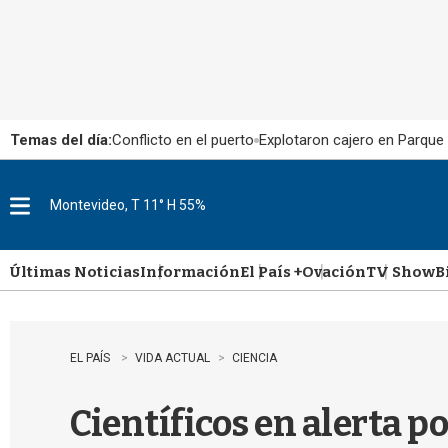
Temas del día:
Conflicto en el puerto
Explotaron cajero en Parque
Montevideo, T 11° H 55%
M
e
n
u
Últimas Noticias
Información
El País +
Ovación
TV Show
B
EL PAÍS
VIDA ACTUAL
CIENCIA
Científicos en alerta p