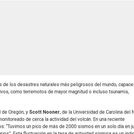
os de los desastres naturales más peligrosos del mundo, capac
ivos, como terremotos de mayor magnitud o incluso tsunamis,
al de Oregón, y
Scott Nooner
, de la Universidad de Carolina del 
onitoreado de cerca la actividad del volcán. En una reciente
tos: “Tuvimos un pico de más de 2000 sismos en un solo día en ju
os”. Esta fluctuación en la tasa de actividad sísmica es un indi