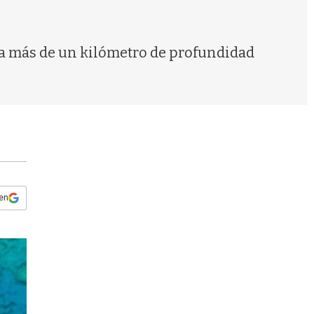
s
q
u
e
 a más de un kilómetro de profundidad
d
a
 en