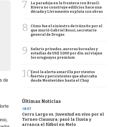
7
La paradoja en la frontera con Brasil:
Rivera no construye edificios hace una
década y Livramento explota con obras
8
Cómo fue el siniestro de tránsito por el
que murió Gabriel Rossi, secretario
general de Drogas
9
Safaris privados, auroras boreales y
estadías de US$ 3.000 por día: así viajan
los uruguayos premium
10
Cesó la alerta amarilla por vientos
fuertes y persistentes que abarcaba
es de
desde Montevideo hasta el Chuy
Últimas Noticias
Norte
18:57
Cerro Largo vs. Juventud en vivo por el
Torneo Clausura: pasó la lluvia y
nio,
arranca el fútbol en Melo
cador