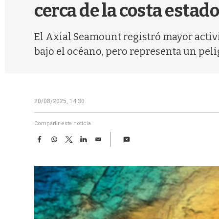
cerca de la costa esta
El Axial Seamount registró mayor activ
bajo el océano, pero representa un peli
20/08/2025, 14:30
Compartir esta noticia
F
W
T
L
E
a
h
w
i
m
c
a
i
n
a
e
t
t
k
i
b
s
t
e
l
o
A
e
d
o
p
r
I
k
p
n