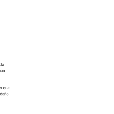
 de
nua
lo que
 daño