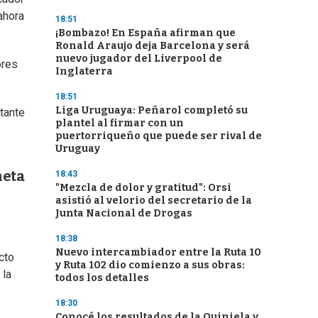
ahora
18:51
¡Bombazo! En España afirman que
Ronald Araujo deja Barcelona y será
nuevo jugador del Liverpool de
ores
Inglaterra
18:51
Liga Uruguaya: Peñarol completó su
tante
plantel al firmar con un
puertorriqueño que puede ser rival de
Uruguay
neta
18:43
"Mezcla de dolor y gratitud": Orsi
asistió al velorio del secretario de la
Junta Nacional de Drogas
18:38
Nuevo intercambiador entre la Ruta 10
cto
y Ruta 102 dio comienzo a sus obras:
 la
todos los detalles
18:30
Conocé los resultados de la Quiniela y