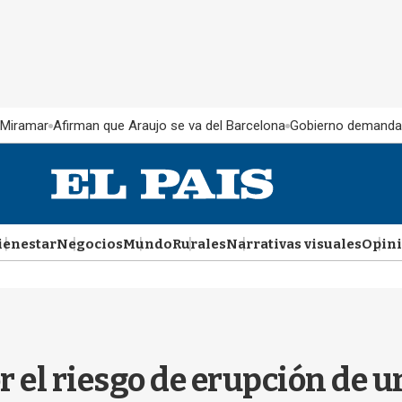
 Miramar
Afirman que Araujo se va del Barcelona
Gobierno demanda
ienestar
Negocios
Mundo
Rurales
Narrativas visuales
Opin
or el riesgo de erupción de