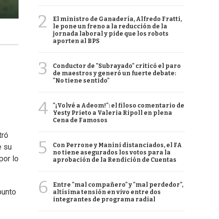
2
El ministro de Ganadería, Alfredo Fratti,
le pone un freno a la reducción de la
jornada laboral y pide que los robots
aporten al BPS
3
Conductor de "Subrayado" criticó el paro
de maestros y generó un fuerte debate:
"No tiene sentido"
4
"¡Volvé a Adeom!": el filoso comentario de
Yesty Prieto a Valeria Ripoll en plena
Cena de Famosos
tró
5
Con Perrone y Manini distanciados, el FA
e su
no tiene asegurados los votos para la
 por lo
aprobación de la Rendición de Cuentas
6
Entre "mal compañero" y "mal perdedor",
punto
altísima tensión en vivo entre dos
integrantes de programa radial