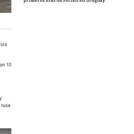
primeros días de Forlán en Uruguay
rios
ron 10
y
 rusa