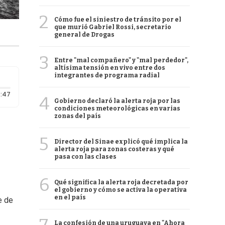
2
Cómo fue el siniestro de tránsito por el
que murió Gabriel Rossi, secretario
general de Drogas
3
Entre "mal compañero" y "mal perdedor",
altísima tensión en vivo entre dos
integrantes de programa radial
Duración: 47 segundos
:47
4
Gobierno declaró la alerta roja por las
condiciones meteorológicas en varias
zonas del país
5
Director del Sinae explicó qué implica la
alerta roja para zonas costeras y qué
pasa con las clases
6
Qué significa la alerta roja decretada por
el gobierno y cómo se activa la operativa
en el país
e de
La confesión de una uruguaya en "Ahora