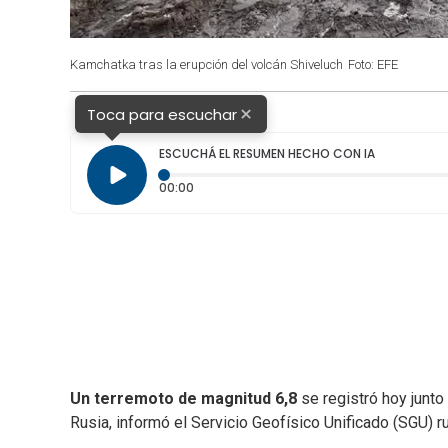
Kamchatka tras la erupción del volcán Shiveluch
Foto: EFE
×
Toca para escuchar
ESCUCHÁ EL RESUMEN HECHO CON IA
Tiempo transcurrido: 0 segundos
00:00
Un terremoto de magnitud 6,8
se registró hoy junto
Rusia, informó el Servicio Geofísico Unificado (SGU) r