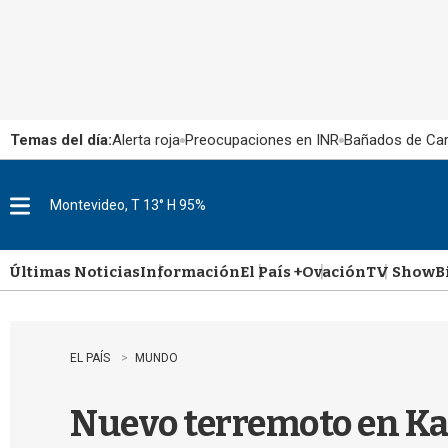
Temas del día:
Alerta roja
Preocupaciones en INR
Bañados de Ca
Montevideo, T 13° H 95%
M
e
n
u
Últimas Noticias
Información
El País +
Ovación
TV Show
B
EL PAÍS
MUNDO
Nuevo terremoto en Ka