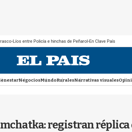
rrasco
Líos entre Policía e hinchas de Peñarol
En Clave País
ienestar
Negocios
Mundo
Rurales
Narrativas visuales
Opin
mchatka: registran réplica