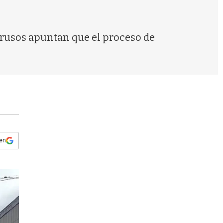
s
q
u
e
 rusos apuntan que el proceso de
d
a
 en