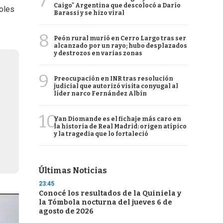
7
Caigo" Argentina que descolocó a Darío
oles
Barassi y se hizo viral
8
Peón rural murió en Cerro Largo tras ser
alcanzado por un rayo; hubo desplazados
y destrozos en varias zonas
9
Preocupación en INR tras resolución
judicial que autorizó visita conyugal al
líder narco Fernández Albín
10
Yan Diomande es el fichaje más caro en
la historia de Real Madrid: origen atípico
y la tragedia que lo fortaleció
Últimas Noticias
23:45
Conocé los resultados de la Quiniela y
la Tómbola nocturna del jueves 6 de
agosto de 2026