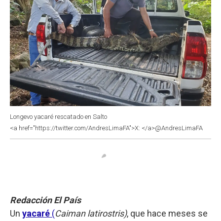
Longevo yacaré rescatado en Salto
<a href="https://twitter.com/AndresLimaFA">X: </a>@AndresLimaFA
Redacción El País
Un
yacaré
(
Caiman latirostris)
, que hace meses se