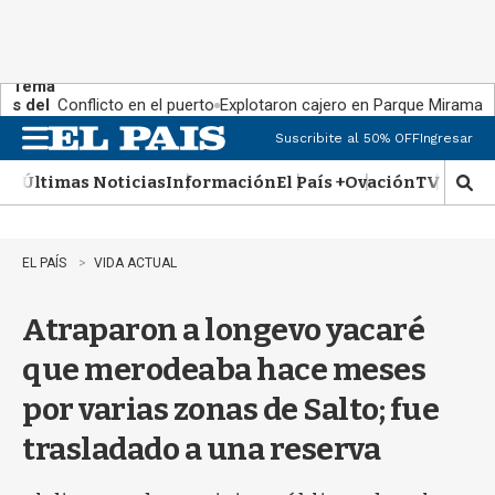
Tema
s del
Conflicto en el puerto
Explotaron cajero en Parque Miramar
día:
Suscribite al 50% OFF
Ingresar
M
e
Últimas Noticias
Información
El País +
Ovación
TV Show
n
M
u
o
s
t
EL PAÍS
VIDA ACTUAL
r
a
Atraparon a longevo yacaré
r
b
que merodeaba hace meses
�
s
por varias zonas de Salto; fue
q
u
trasladado a una reserva
e
d