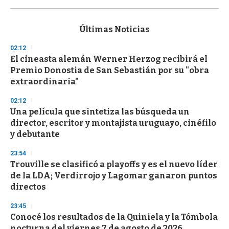
0
s
e
c
Últimas Noticias
o
n
02:12
d
El cineasta alemán Werner Herzog recibirá el
s
o
Premio Donostia de San Sebastián por su "obra
f
extraordinaria"
3
3
s
02:12
e
Una película que sintetiza las búsqueda un
c
director, escritor y montajista uruguayo, cinéfilo
o
n
y debutante
d
s
23:54
Trouville se clasificó a playoffs y es el nuevo líder
de la LDA; Verdirrojo y Lagomar ganaron puntos
directos
23:45
Conocé los resultados de la Quiniela y la Tómbola
nocturna del viernes 7 de agosto de 2026