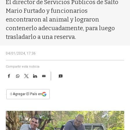
a
El director de Servicios Públicos de Salto
Mario Furtado y funcionarios
encontraron al animal y lograron
contenerlo adecuadamente, para luego
trasladarlo a una reserva.
04/01/2024, 17:36
Compartir esta noticia
F
W
T
L
E
a
h
w
i
m
c
a
i
n
a
e
t
t
k
i
+
Agregar El País en
b
s
t
e
l
o
A
e
d
o
p
r
I
k
p
n