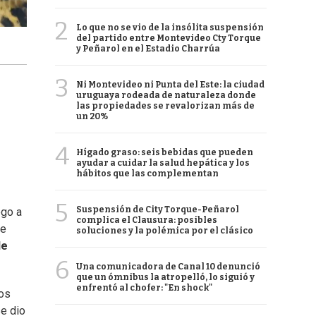
2
Lo que no se vio de la insólita suspensión
del partido entre Montevideo Cty Torque
y Peñarol en el Estadio Charrúa
3
Ni Montevideo ni Punta del Este: la ciudad
uruguaya rodeada de naturaleza donde
las propiedades se revalorizan más de
un 20%
4
Hígado graso: seis bebidas que pueden
ayudar a cuidar la salud hepática y los
hábitos que las complementan
5
Suspensión de City Torque-Peñarol
ego a
complica el Clausura: posibles
te
soluciones y la polémica por el clásico
de
6
Una comunicadora de Canal 10 denunció
que un ómnibus la atropelló, lo siguió y
enfrentó al chofer: "En shock"
los
se dio