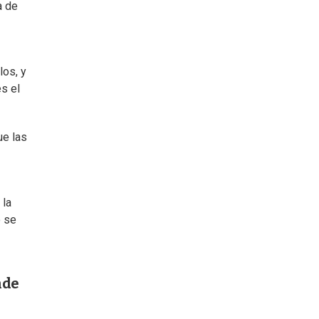
a de
los, y
es el
ue las
 la
o se
nde