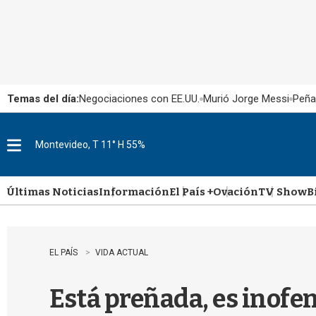
Temas del día:
Negociaciones con EE.UU.
Murió Jorge Messi
Peña
Montevideo, T 11° H 55%
M
e
n
u
Últimas Noticias
Información
El País +
Ovación
TV Show
B
EL PAÍS
VIDA ACTUAL
Está preñada, es inofens