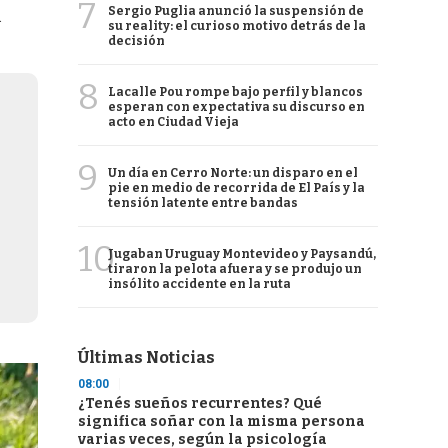
7
Sergio Puglia anunció la suspensión de
.
su reality: el curioso motivo detrás de la
decisión
8
Lacalle Pou rompe bajo perfil y blancos
esperan con expectativa su discurso en
acto en Ciudad Vieja
9
Un día en Cerro Norte: un disparo en el
pie en medio de recorrida de El País y la
tensión latente entre bandas
10
Jugaban Uruguay Montevideo y Paysandú,
tiraron la pelota afuera y se produjo un
insólito accidente en la ruta
Últimas Noticias
08:00
¿Tenés sueños recurrentes? Qué
significa soñar con la misma persona
varias veces, según la psicología