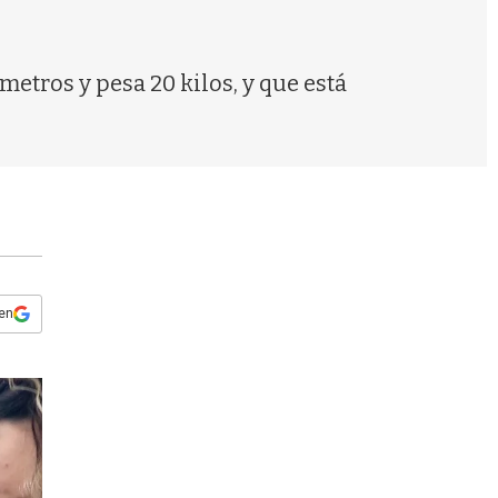
s
q
u
e
metros y pesa 20 kilos, y que está
d
a
 en