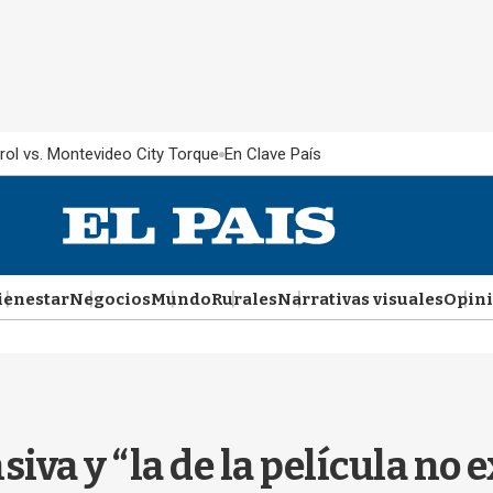
rol vs. Montevideo City Torque
En Clave País
ienestar
Negocios
Mundo
Rurales
Narrativas visuales
Opin
iva y “la de la película no e