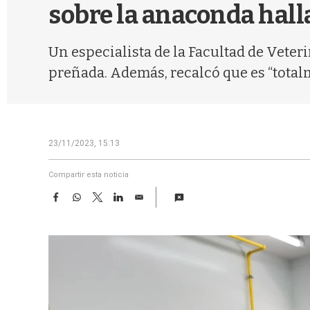
sobre la anaconda hall
Un especialista de la Facultad de Veteri
preñada. Además, recalcó que es “total
23/11/2023, 15:13
Compartir esta noticia
F
W
T
L
E
a
h
w
i
m
c
a
i
n
a
e
t
t
k
i
b
s
t
e
l
o
A
e
d
o
p
r
I
k
p
n