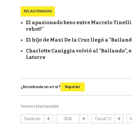
RELACIONADAS
El apasionado beso entre Marcelo Tinelli 
rehot!"
El hijo de Maxi De la Cruz llegó a "Baila
Charlotte Caniggia volvió al "Bailando", el
Latorre
¿Encontraste un error?
Reportar
Temas relacionados
Bailando
GDA
Canal 12
M