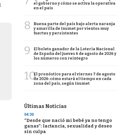
7
el gobierno y cómo se activa la operativa
.
en el país
8
Buena parte del país bajo alerta naranja
y amarilla de Inumet por vientos muy
fuertes y persistentes
9
El boleto ganador de la Lotería Nacional
de España del jueves 6 de agosto de 2026 y
los números con reintegro
10
El pronóstico para el viernes 7 de agosto
de 2026: cómo estará el tiempo en cada
zona del país, según Inumet
Últimas Noticias
04:30
“Desde que nació mi bebé ya no tengo
ganas”: lactancia, sexualidad y deseo
sin culpa