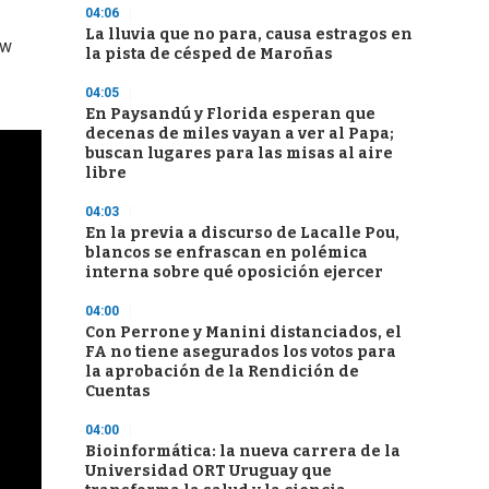
04:06
La lluvia que no para, causa estragos en
ow
la pista de césped de Maroñas
04:05
En Paysandú y Florida esperan que
decenas de miles vayan a ver al Papa;
buscan lugares para las misas al aire
libre
04:03
En la previa a discurso de Lacalle Pou,
blancos se enfrascan en polémica
interna sobre qué oposición ejercer
04:00
Con Perrone y Manini distanciados, el
FA no tiene asegurados los votos para
la aprobación de la Rendición de
Cuentas
04:00
Bioinformática: la nueva carrera de la
Universidad ORT Uruguay que