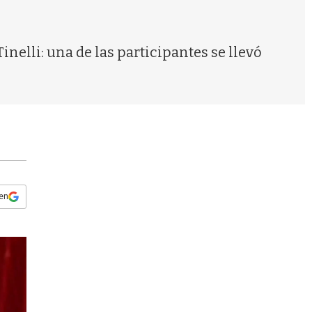
s
q
u
e
nelli: una de las participantes se llevó
d
a
 en