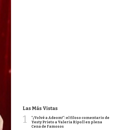
Las Más Vistas
1
"¡Volvé a Adeom!": el filoso comentario de
Yesty Prieto a Valeria Ripoll en plena
Cena de Famosos