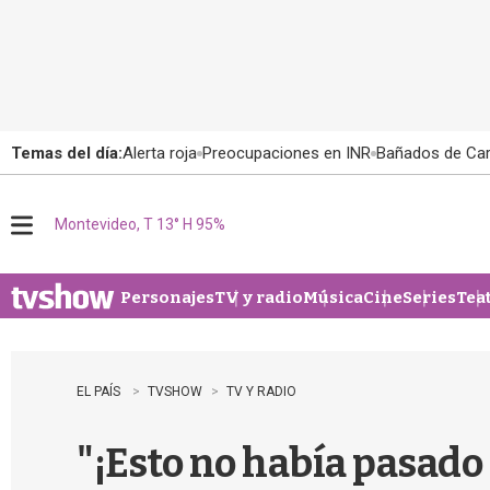
Temas del día:
Alerta roja
Preocupaciones en INR
Bañados de Ca
Montevideo, T 13° H 95%
M
e
n
u
Personajes
TV y radio
Música
Cine
Series
Tea
EL PAÍS
TVSHOW
TV Y RADIO
"¡Esto no había pasado 