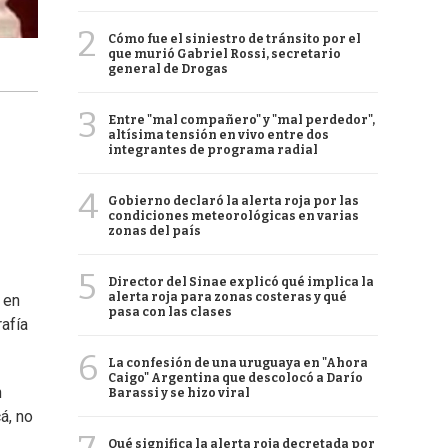
2
Cómo fue el siniestro de tránsito por el
que murió Gabriel Rossi, secretario
general de Drogas
3
Entre "mal compañero" y "mal perdedor",
altísima tensión en vivo entre dos
integrantes de programa radial
4
Gobierno declaró la alerta roja por las
condiciones meteorológicas en varias
zonas del país
5
Director del Sinae explicó qué implica la
alerta roja para zonas costeras y qué
 en
pasa con las clases
rafía
6
La confesión de una uruguaya en "Ahora
Caigo" Argentina que descolocó a Darío
n
Barassi y se hizo viral
á, no
Qué significa la alerta roja decretada por