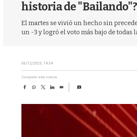
historia de "Bailando"
El martes se vivió un hecho sin precede
un -3 y logró el voto más bajo de todas l
06/12/2023, 14:54
Compartir esta noticia
F
W
T
L
E
a
h
w
i
m
c
a
i
n
a
e
t
t
k
i
b
s
t
e
l
o
A
e
d
o
p
r
I
k
p
n