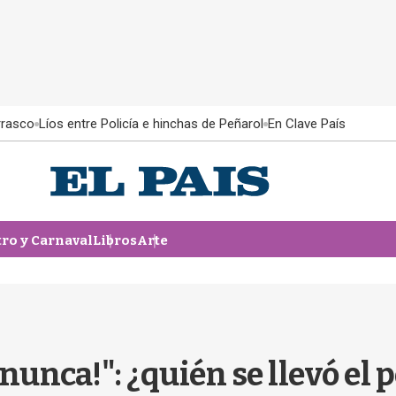
rrasco
Líos entre Policía e hinchas de Peñarol
En Clave País
tro y Carnaval
Libros
Arte
nunca!": ¿quién se llevó el p