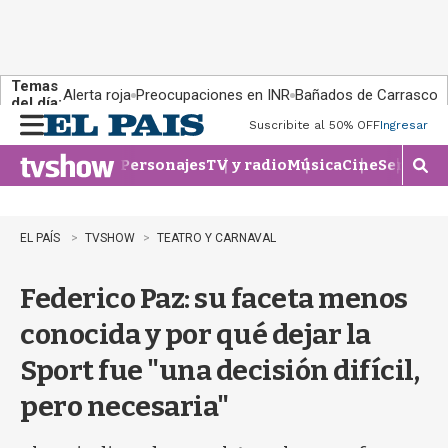
Temas
Alerta roja
Preocupaciones en INR
Bañados de Carrasco
del día:
Suscribite al 50% OFF
Ingresar
M
e
Personajes
TV y radio
Música
Cine
Series
Te
n
M
u
o
s
t
EL PAÍS
TVSHOW
TEATRO Y CARNAVAL
r
a
Federico Paz: su faceta menos
r
b
conocida y por qué dejar la
�
s
Sport fue "una decisión difícil,
q
u
pero necesaria"
e
d