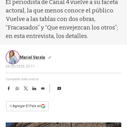
a
El periodista de Canal 4 vuelve a su faceta
actoral, la que menos conoce el público.
Vuelve a las tablas con dos obras,
“Fracasados” y “Que envejezcan los otros”;
en esta entrevista, los detalles.
Mariel Varela
05/05/2025, 02:11
Compartir esta noticia
F
W
T
L
E
a
h
w
i
m
c
a
i
n
a
e
t
t
k
i
+
Agregar El País en
b
s
t
e
l
o
A
e
d
o
p
r
I
k
p
n