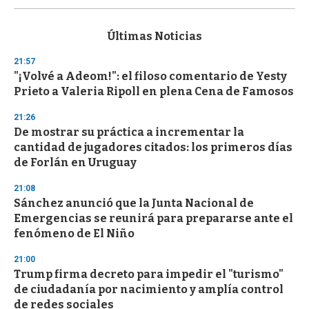
s
e
c
Últimas Noticias
o
n
21:57
d
"¡Volvé a Adeom!": el filoso comentario de Yesty
s
o
Prieto a Valeria Ripoll en plena Cena de Famosos
f
3
21:26
3
s
De mostrar su práctica a incrementar la
e
cantidad de jugadores citados: los primeros días
c
de Forlán en Uruguay
o
n
d
21:08
s
Sánchez anunció que la Junta Nacional de
Emergencias se reunirá para prepararse ante el
fenómeno de El Niño
21:00
Trump firma decreto para impedir el "turismo"
de ciudadanía por nacimiento y amplía control
de redes sociales