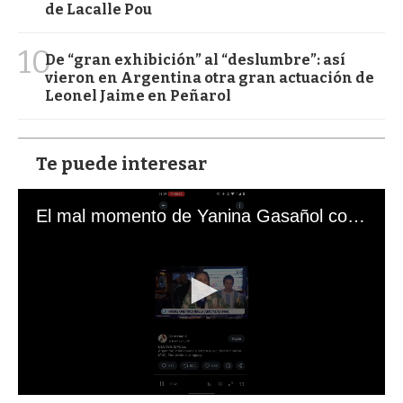
de Lacalle Pou
10
De “gran exhibición” al “deslumbre”: así
vieron en Argentina otra gran actuación de
Leonel Jaime en Peñarol
Te puede interesar
El mal momento de Yanina Gasañol con un hincha argentino en "Subrayado"
0