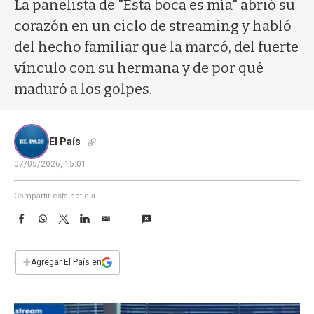
a
La panelista de "Esta boca es mía" abrió su
corazón en un ciclo de streaming y habló
del hecho familiar que la marcó, del fuerte
vínculo con su hermana y de por qué
maduró a los golpes.
El País
07/05/2026, 15:01
Compartir esta noticia
F
W
T
L
E
a
h
w
i
m
c
a
i
n
a
e
t
t
k
i
+
Agregar El País en
b
s
t
e
l
o
A
e
d
o
p
r
I
k
p
n