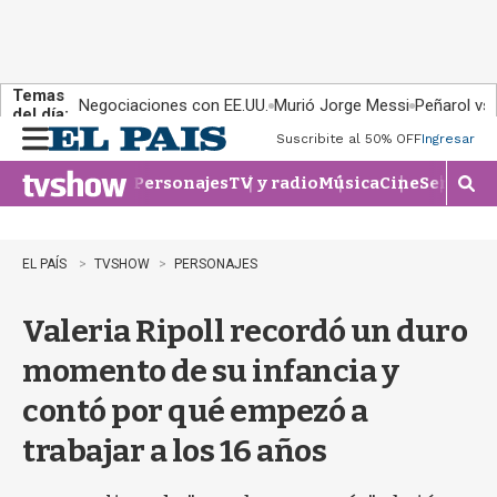
Temas
Negociaciones con EE.UU.
Murió Jorge Messi
Peñarol vs
del día:
Suscribite al 50% OFF
Ingresar
M
e
Personajes
TV y radio
Música
Cine
Series
Te
n
M
u
o
s
t
EL PAÍS
TVSHOW
PERSONAJES
r
a
Valeria Ripoll recordó un duro
r
b
momento de su infancia y
�
s
contó por qué empezó a
q
u
trabajar a los 16 años
e
d