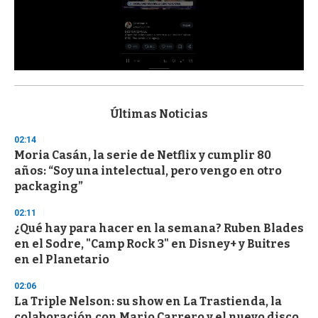
0
s
e
c
Últimas Noticias
o
n
02:14
d
Moria Casán, la serie de Netflix y cumplir 80
s
o
años: “Soy una intelectual, pero vengo en otro
f
packaging”
3
3
s
02:11
e
¿Qué hay para hacer en la semana? Ruben Blades
c
en el Sodre, "Camp Rock 3" en Disney+ y Buitres
o
n
en el Planetario
d
s
02:06
La Triple Nelson: su show en La Trastienda, la
colaboración con Mario Carrero y el nuevo disco