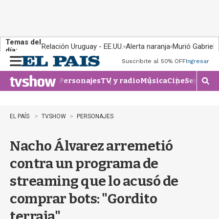
Temas del
Relación Uruguay - EE.UU.
Alerta naranja
Murió Gabriel 
día:
Suscribite al 50% OFF
Ingresar
M
e
Personajes
TV y radio
Música
Cine
Series
Te
n
M
u
o
s
t
EL PAÍS
TVSHOW
PERSONAJES
r
a
Nacho Álvarez arremetió
r
b
contra un programa de
�
s
streaming que lo acusó de
q
u
comprar bots: "Gordito
e
d
terraja"