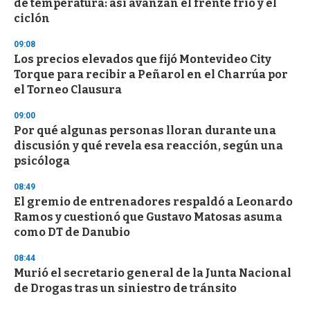
de temperatura: así avanzan el frente frío y el
o
n
ciclón
d
s
09:08
Los precios elevados que fijó Montevideo City
Torque para recibir a Peñarol en el Charrúa por
el Torneo Clausura
09:00
Por qué algunas personas lloran durante una
discusión y qué revela esa reacción, según una
psicóloga
08:49
El gremio de entrenadores respaldó a Leonardo
Ramos y cuestionó que Gustavo Matosas asuma
como DT de Danubio
08:44
Murió el secretario general de la Junta Nacional
de Drogas tras un siniestro de tránsito