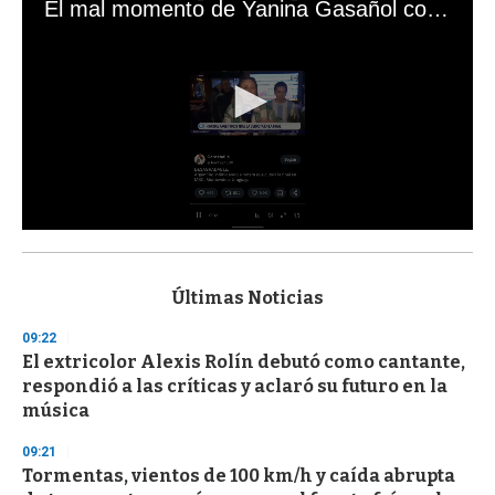
El mal momento de Yanina Gasañol con un hincha argentino en "Subrayado"
0
s
e
c
Últimas Noticias
o
n
09:22
d
El extricolor Alexis Rolín debutó como cantante,
s
o
respondió a las críticas y aclaró su futuro en la
f
música
3
3
s
09:21
e
Tormentas, vientos de 100 km/h y caída abrupta
c