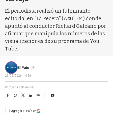
a
El periodista realizó un fulminante
editorial en "La Pecera" (Azul FM) donde
apuntó al conductor Richard Galeano por
afirmar que manipula los números de las
visualizaciones de su programa de You
Tube.
El País
29/05/2026, 14:56
Compartir esta noticia
F
W
T
L
E
a
h
w
i
m
c
a
i
n
a
e
t
t
k
i
+
Agregar El País en