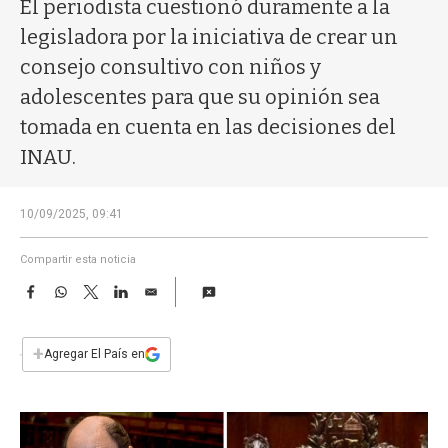
a
El periodista cuestionó duramente a la
legisladora por la iniciativa de crear un
consejo consultivo con niños y
adolescentes para que su opinión sea
tomada en cuenta en las decisiones del
INAU.
10/09/2025, 09:41
Compartir esta noticia
F
W
T
L
E
a
h
w
i
m
c
a
i
n
a
e
t
t
k
i
+
Agregar El País en
b
s
t
e
l
o
A
e
d
o
p
r
I
k
p
n