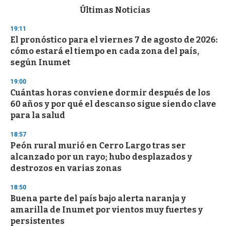
c
Últimas Noticias
o
n
19:11
d
El pronóstico para el viernes 7 de agosto de 2026:
s
o
cómo estará el tiempo en cada zona del país,
f
según Inumet
3
3
s
19:00
e
Cuántas horas conviene dormir después de los
c
60 años y por qué el descanso sigue siendo clave
o
n
para la salud
d
s
18:57
Peón rural murió en Cerro Largo tras ser
alcanzado por un rayo; hubo desplazados y
destrozos en varias zonas
18:50
Buena parte del país bajo alerta naranja y
amarilla de Inumet por vientos muy fuertes y
persistentes