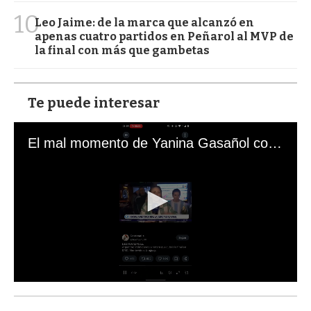
10
Leo Jaime: de la marca que alcanzó en
apenas cuatro partidos en Peñarol al MVP de
la final con más que gambetas
Te puede interesar
El mal momento de Yanina Gasañol con un hincha argentino en "Subrayado"
0
s
e