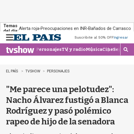
Temas
Alerta roja
Preocupaciones en INR
Bañados de Carrasco
del día:
Suscribite al 50% OFF
Ingresar
M
e
Personajes
TV y radio
Música
Cine
Series
Te
n
M
u
o
s
t
EL PAÍS
TVSHOW
PERSONAJES
r
a
"Me parece una pelotudez":
r
b
Nacho Álvarez fustigó a Blanca
�
s
Rodríguez y pasó polémico
q
u
rapeo de hijo de la senadora
e
d