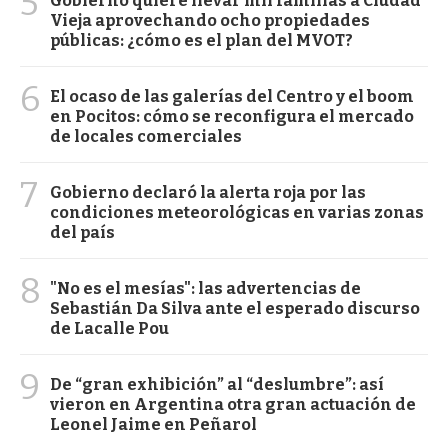
5
Gobierno quiere llevar mil familias a Ciudad
Vieja aprovechando ocho propiedades
públicas: ¿cómo es el plan del MVOT?
6
El ocaso de las galerías del Centro y el boom
en Pocitos: cómo se reconfigura el mercado
de locales comerciales
7
Gobierno declaró la alerta roja por las
condiciones meteorológicas en varias zonas
del país
8
"No es el mesías": las advertencias de
Sebastián Da Silva ante el esperado discurso
de Lacalle Pou
9
De “gran exhibición” al “deslumbre”: así
vieron en Argentina otra gran actuación de
Leonel Jaime en Peñarol