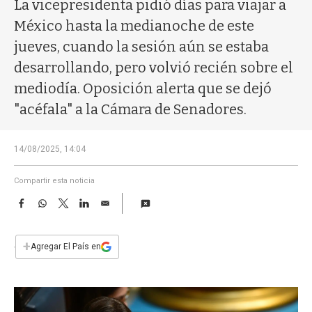
a
La vicepresidenta pidió días para viajar a
México hasta la medianoche de este
jueves, cuando la sesión aún se estaba
desarrollando, pero volvió recién sobre el
mediodía. Oposición alerta que se dejó
"acéfala" a la Cámara de Senadores.
14/08/2025, 14:04
Compartir esta noticia
F
W
T
L
E
a
h
w
i
m
c
a
i
n
a
e
t
t
k
i
+
Agregar El País en
b
s
t
e
l
o
A
e
d
o
p
r
I
k
p
n