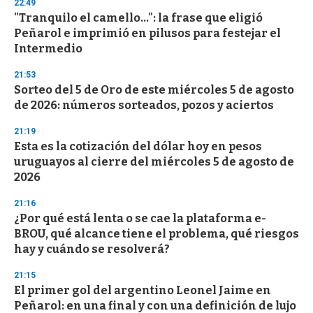
22:49
3
s
"Tranquilo el camello...": la frase que eligió
e
Peñarol e imprimió en pilusos para festejar el
c
Intermedio
o
n
d
21:53
s
Sorteo del 5 de Oro de este miércoles 5 de agosto
de 2026: números sorteados, pozos y aciertos
21:19
Esta es la cotización del dólar hoy en pesos
uruguayos al cierre del miércoles 5 de agosto de
2026
21:16
¿Por qué está lenta o se cae la plataforma e-
BROU, qué alcance tiene el problema, qué riesgos
hay y cuándo se resolverá?
21:15
El primer gol del argentino Leonel Jaime en
Peñarol: en una final y con una definición de lujo