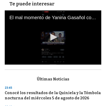
Te puede interesar
El mal momento de Yanina Gasañol con un hincha argentino en "Subrayado"
0
s
e
c
Últimas Noticias
o
n
23:45
d
Conocé los resultados de la Quiniela y la Tómbola
s
o
nocturna del miércoles 5 de agosto de 2026
f
3