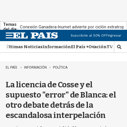
Temas
Conexión Ganadera
Inumet advierte por ciclón extratropi
del día:
Suscribite al 50% OFF
Ingresar
M
e
Últimas Noticias
Información
El País +
Ovación
TV Show
n
M
u
o
s
t
EL PAÍS
INFORMACIÓN
POLÍTICA
r
a
La licencia de Cosse y el
r
b
supuesto "error" de Blanca: el
�
s
otro debate detrás de la
q
u
escandalosa interpelación
e
d