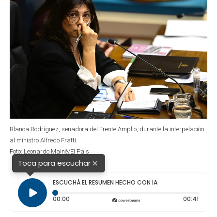
Blanca Rodríguez, senadora del Frente Amplio, durante la interpelación
al ministro Alfredo Fratti.
Foto: Leonardo Mainé/El País.
×
Toca para escuchar
ESCUCHÁ EL RESUMEN HECHO CON IA
Tiempo transcurrido: 0 segundos
Durac
00:00
00:41