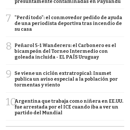
presuntamente contaminadas en Paysandú
7
"Perdí todo": el conmovedor pedido de ayuda
de una periodista deportiva tras incendio de
su casa
8
Peñarol 5-1 Wanderers: el Carbonero es el
bicampeón del Torneo Intermedio con
goleada incluida - EL PAÍS Uruguay
9
Se viene un ciclón extratropical: Inumet
publica un aviso especial a la población por
tormentas y viento
10
Argentina que trabaja como niñera en EE.UU.
fue arrestada por el ICE cuando iba a ver un
partido del Mundial