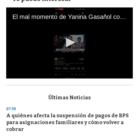
El mal momento de Yanina Gasañol con un hincha argentino en "Subrayado"
0
s
e
c
Últimas Noticias
o
n
07:39
d
A quiénes afecta la suspensión de pagos de BPS
s
o
para asignaciones familiares y cómo volver a
f
cobrar
3
3