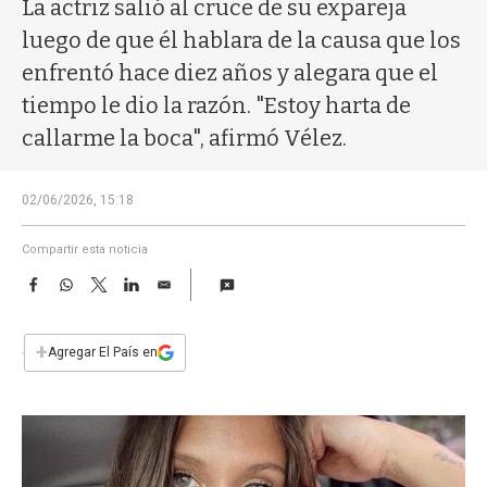
a
La actriz salió al cruce de su expareja
luego de que él hablara de la causa que los
enfrentó hace diez años y alegara que el
tiempo le dio la razón. "Estoy harta de
callarme la boca", afirmó Vélez.
02/06/2026, 15:18
Compartir esta noticia
F
W
T
L
E
a
h
w
i
m
c
a
i
n
a
e
t
t
k
i
+
Agregar El País en
b
s
t
e
l
o
A
e
d
o
p
r
I
k
p
n