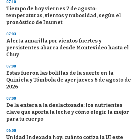
s
07:10
e
Tiempo de hoy viernes 7 de agosto:
c
temperaturas, vientos y nubosidad, según el
o
n
pronóstico de Inumet
d
s
07:03
Alerta amarilla por vientos fuertes y
persistentes abarca desde Montevideo hasta el
Chuy
07:00
Estas fueron las bolillas de la suerte en la
Quiniela y Tómbola de ayer jueves 6 de agosto de
2026
07:00
De la entera a la deslactosada: los nutrientes
clave que aporta la leche y cómo elegir la mejor
para tu cuerpo
06:00
Unidad Indexada hoy: cuánto cotiza la UI este