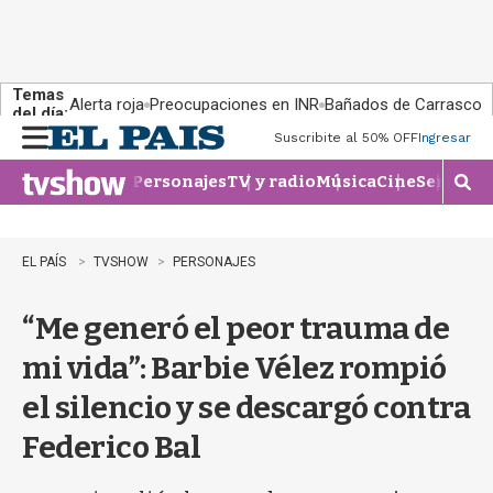
Temas
Alerta roja
Preocupaciones en INR
Bañados de Carrasco
del día:
Suscribite al 50% OFF
Ingresar
M
e
Personajes
TV y radio
Música
Cine
Series
Te
n
M
u
o
s
t
EL PAÍS
TVSHOW
PERSONAJES
r
a
“Me generó el peor trauma de
r
b
mi vida”: Barbie Vélez rompió
�
s
el silencio y se descargó contra
q
u
Federico Bal
e
d