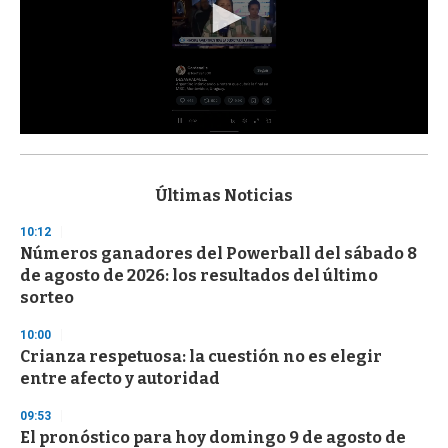
0
s
e
c
Últimas Noticias
o
n
10:12
d
Números ganadores del Powerball del sábado 8
s
o
de agosto de 2026: los resultados del último
f
sorteo
3
3
s
10:00
e
Crianza respetuosa: la cuestión no es elegir
c
entre afecto y autoridad
o
n
d
09:53
s
El pronóstico para hoy domingo 9 de agosto de