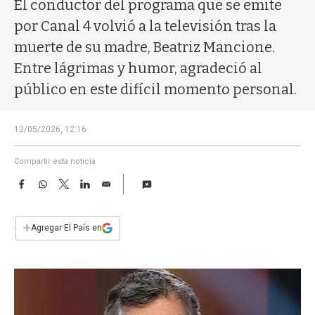
a
El conductor del programa que se emite
por Canal 4 volvió a la televisión tras la
muerte de su madre, Beatriz Mancione.
Entre lágrimas y humor, agradeció al
público en este difícil momento personal.
12/05/2026, 12:16
Compartir esta noticia
F
W
T
L
E
a
h
w
i
m
c
a
i
n
a
e
t
t
k
i
+
Agregar El País en
b
s
t
e
l
o
A
e
d
o
p
r
I
k
p
n