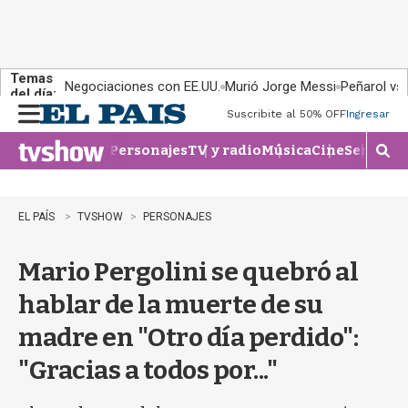
Temas
Negociaciones con EE.UU.
Murió Jorge Messi
Peñarol vs
del día:
Suscribite al 50% OFF
Ingresar
M
e
Personajes
TV y radio
Música
Cine
Series
Te
n
M
u
o
s
t
EL PAÍS
TVSHOW
PERSONAJES
r
a
Mario Pergolini se quebró al
r
b
hablar de la muerte de su
�
s
madre en "Otro día perdido":
q
u
"Gracias a todos por..."
e
d