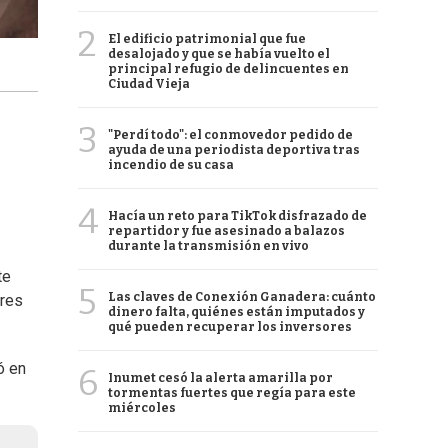
2
El edificio patrimonial que fue
desalojado y que se había vuelto el
principal refugio de delincuentes en
Ciudad Vieja
3
"Perdí todo": el conmovedor pedido de
ayuda de una periodista deportiva tras
incendio de su casa
4
Hacía un reto para TikTok disfrazado de
repartidor y fue asesinado a balazos
durante la transmisión en vivo
te
5
Las claves de Conexión Ganadera: cuánto
ores
dinero falta, quiénes están imputados y
qué pueden recuperar los inversores
ó en
6
Inumet cesó la alerta amarilla por
tormentas fuertes que regía para este
miércoles