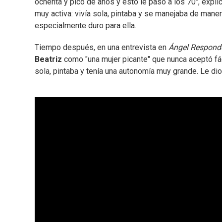
ochenta y pico de años y esto le pasó a los 70", expli
muy activa: vivía sola, pintaba y se manejaba de man
especialmente duro para ella.
Tiempo después, en una entrevista en
Ángel Respon
Beatriz
como "una mujer picante" que nunca aceptó fá
sola, pintaba y tenía una autonomía muy grande. Le d