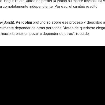
có. Según relató, antes de perder la visión su madre llevaba una 
era completamente independiente. Por eso, el cambio resultó
de
(Bondi),
Pergolini
profundizó sobre ese proceso y describió a
cilmente depender de otras personas. “Antes de quedarse ciega 
io mucha bronca empezar a depender de otros”, recordó.