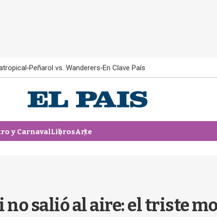
atropical
Peñarol vs. Wanderers
En Clave País
tro y Carnaval
Libros
Arte
no salió al aire: el triste mo