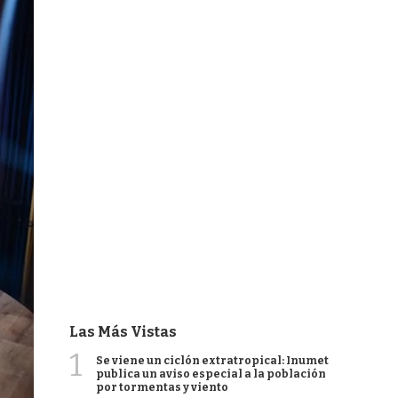
Las Más Vistas
1
Se viene un ciclón extratropical: Inumet
publica un aviso especial a la población
por tormentas y viento