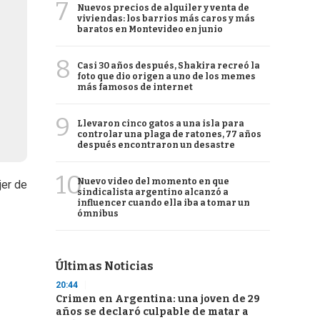
7
Nuevos precios de alquiler y venta de
viviendas: los barrios más caros y más
baratos en Montevideo en junio
8
Casi 30 años después, Shakira recreó la
foto que dio origen a uno de los memes
más famosos de internet
9
Llevaron cinco gatos a una isla para
controlar una plaga de ratones, 77 años
después encontraron un desastre
10
Nuevo video del momento en que
jer de
sindicalista argentino alcanzó a
influencer cuando ella iba a tomar un
ómnibus
Últimas Noticias
20:44
Crimen en Argentina: una joven de 29
años se declaró culpable de matar a