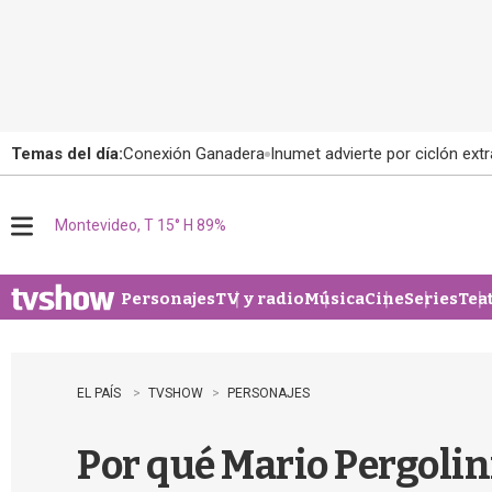
Temas del día:
Conexión Ganadera
Inumet advierte por ciclón extr
Montevideo, T 15° H 89%
M
e
n
u
Personajes
TV y radio
Música
Cine
Series
Tea
EL PAÍS
TVSHOW
PERSONAJES
Por qué Mario Pergolini 