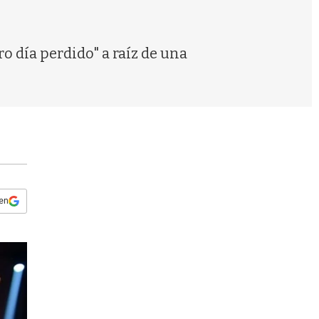
s
q
u
e
o día perdido" a raíz de una
d
a
 en