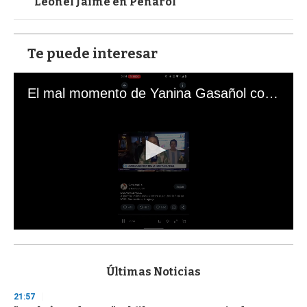
Leonel Jaime en Peñarol
Te puede interesar
El mal momento de Yanina Gasañol con un hincha argentino en "Subrayado"
0
s
e
c
Últimas Noticias
o
n
21:57
d