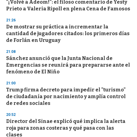
"¡Volvé a Adeom!": el filoso comentario de Yesty
s
o
Prieto a Valeria Ripoll en plena Cena de Famosos
f
3
21:26
3
s
De mostrar su práctica a incrementar la
e
cantidad de jugadores citados: los primeros días
c
de Forlán en Uruguay
o
n
d
21:08
s
Sánchez anunció que la Junta Nacional de
Emergencias se reunirá para prepararse ante el
fenómeno de El Niño
21:00
Trump firma decreto para impedir el "turismo"
de ciudadanía por nacimiento y amplía control
de redes sociales
20:52
Director del Sinae explicó qué implica la alerta
roja para zonas costeras y qué pasa con las
clases