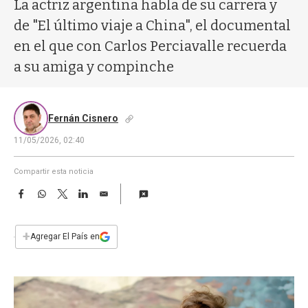
a
La actriz argentina habla de su carrera y
de "El último viaje a China", el documental
en el que con Carlos Perciavalle recuerda
a su amiga y compinche
Fernán Cisnero
11/05/2026, 02:40
Compartir esta noticia
F
W
T
L
E
a
h
w
i
m
c
a
i
n
a
e
t
t
k
i
+
Agregar El País en
b
s
t
e
l
o
A
e
d
o
p
r
I
k
p
n