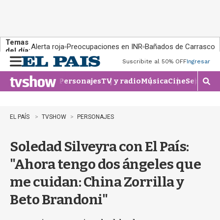
Temas
Alerta roja
Preocupaciones en INR
Bañados de Carrasco
del día:
Suscribite al 50% OFF
Ingresar
M
e
Personajes
TV y radio
Música
Cine
Series
Te
n
M
u
o
s
t
EL PAÍS
TVSHOW
PERSONAJES
r
a
Soledad Silveyra con El País:
r
b
"Ahora tengo dos ángeles que
�
s
me cuidan: China Zorrilla y
q
u
Beto Brandoni"
e
d