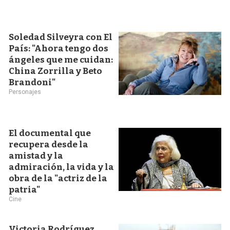
Soledad Silveyra con El
País: "Ahora tengo dos
ángeles que me cuidan:
China Zorrilla y Beto
Brandoni"
Personajes
El documental que
recupera desde la
amistad y la
admiración, la vida y la
obra de la "actriz de la
patria"
Cine
Victoria Rodríguez