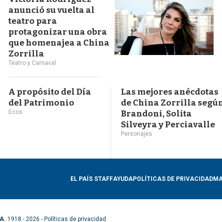
anunció su vuelta al
teatro para
protagonizar una obra
que homenajea a China
Zorrilla
Teatro y Carnaval
A propósito del Día
Las mejores anécdotas
del Patrimonio
de China Zorrilla segú
Ecos
Brandoni, Solita
Silveyra y Perciavalle
Personajes
EL PAÍS STAFF
AYUDA
POLÍTICAS DE PRIVACIDAD
MA
A.
1918 - 2026 -
Políticas de privacidad