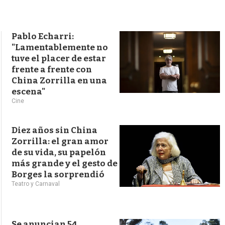
s
q
u
e
Pablo Echarri:
d
"Lamentablemente no
a
tuve el placer de estar
frente a frente con
China Zorrilla en una
escena"
Cine
Diez años sin China
Zorrilla: el gran amor
de su vida, su papelón
más grande y el gesto de
Borges la sorprendió
Teatro y Carnaval
Se anuncian 54