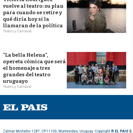
vuelve al teatro: su plan
para cuando se retire y
qué diría hoy si la
llamaran de la política
Teatro y Carnaval
"La bella Helena",
opereta cómica que será
el homenaje a tres
grandes del teatro
uruguayo
Teatro y Carnaval
Zelmar Michelini 1287, CP.11100, Montevideo, Uruguay. Copyright ®
EL PAIS S.