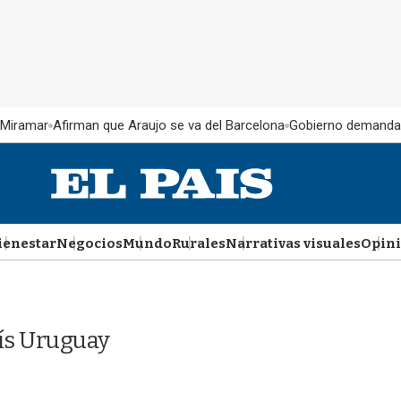
 Miramar
Afirman que Araujo se va del Barcelona
Gobierno demanda
ienestar
Negocios
Mundo
Rurales
Narrativas visuales
Opin
aís Uruguay