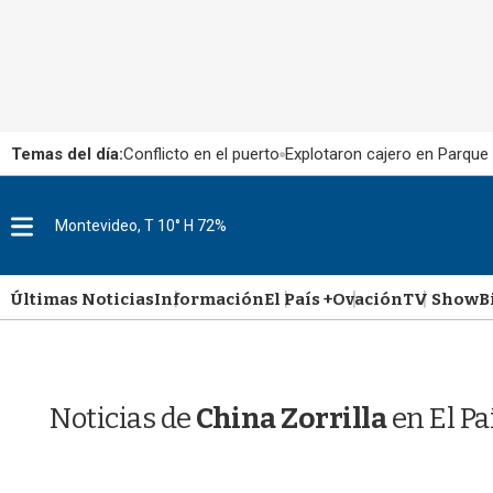
Temas del día:
Conflicto en el puerto
Explotaron cajero en Parque
M
Montevideo, T 10° H 72%
e
n
u
Últimas Noticias
Información
El País +
Ovación
TV Show
B
Noticias de
China Zorrilla
en El P