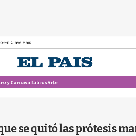
ño
En Clave País
tro y Carnaval
Libros
Arte
que se quitó las prótesis m