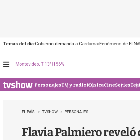
Temas del día:
Gobierno demanda a Cardama
Fenómeno de El Ni
Montevideo, T 13° H 56%
M
e
n
u
Personajes
TV y radio
Música
Cine
Series
Tea
EL PAÍS
TVSHOW
PERSONAJES
Flavia Palmiero reveló 