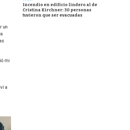
Incendio en edificio lindero al de
Cristina Kirchner: 30 personas
tuvieron que ser evacuadas
r un
la
as
ñó mi
ví a