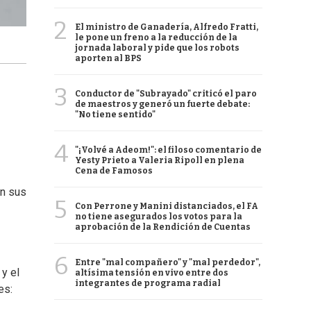
2
El ministro de Ganadería, Alfredo Fratti,
le pone un freno a la reducción de la
jornada laboral y pide que los robots
aporten al BPS
3
Conductor de "Subrayado" criticó el paro
de maestros y generó un fuerte debate:
"No tiene sentido"
4
"¡Volvé a Adeom!": el filoso comentario de
Yesty Prieto a Valeria Ripoll en plena
Cena de Famosos
en sus
5
Con Perrone y Manini distanciados, el FA
no tiene asegurados los votos para la
aprobación de la Rendición de Cuentas
6
Entre "mal compañero" y "mal perdedor",
y el
altísima tensión en vivo entre dos
integrantes de programa radial
es: