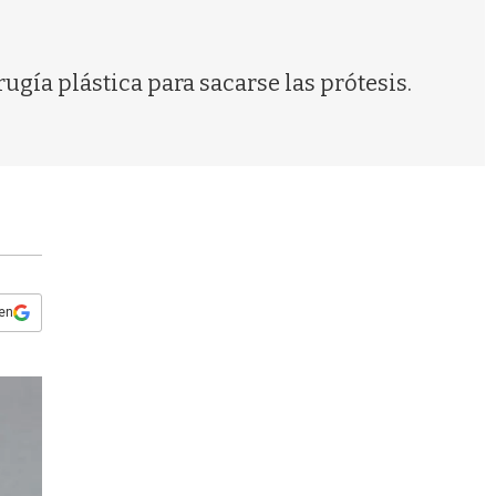
s
q
u
e
ugía plástica para sacarse las prótesis.
d
a
 en