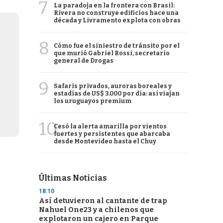
7
La paradoja en la frontera con Brasil:
Rivera no construye edificios hace una
década y Livramento explota con obras
8
Cómo fue el siniestro de tránsito por el
que murió Gabriel Rossi, secretario
general de Drogas
9
Safaris privados, auroras boreales y
estadías de US$ 3.000 por día: así viajan
los uruguayos premium
10
Cesó la alerta amarilla por vientos
fuertes y persistentes que abarcaba
desde Montevideo hasta el Chuy
Últimas Noticias
18:10
Así detuvieron al cantante de trap
Nahuel One23 y a chilenos que
explotaron un cajero en Parque