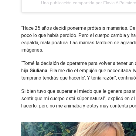
Una publicación compartida por Flavia A Palmier
“Hace 25 años decidí ponerme prótesis mamarias. Des
poco lo que había perdido. Pero el cuerpo cambia y h
espalda, mala postura. Las mamas también se agrandan 
imágenes.
“Tomé la decisión de operarme para volver a tener un
hija
Giuliana
. Ella me dio el empujón que necesitaba. M
temprano tendrás que hacerlo’. Y tenía razón”, continuó 
Si bien tuvo que superar el miedo que le genera pasar 
sentir que mi cuerpo está súper natural”, explicó en 
hacerlo, pero no me animaba y estoy muy contenta porq