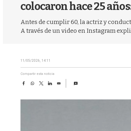
colocaron hace 25 años:
Antes de cumplir 60, la actriz y conduct
A través de un video en Instagram expli
11/05/2026, 14:11
Compartir esta noticia
F
W
T
L
E
a
h
w
i
m
c
a
i
n
a
e
t
t
k
i
b
s
t
e
l
o
A
e
d
o
p
r
I
k
p
n