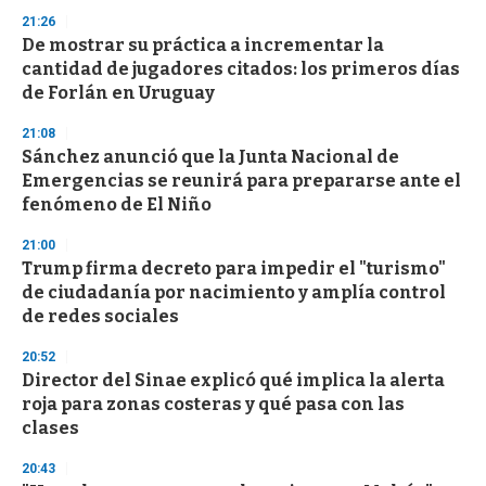
3
21:26
3
s
De mostrar su práctica a incrementar la
e
cantidad de jugadores citados: los primeros días
c
de Forlán en Uruguay
o
n
d
21:08
s
Sánchez anunció que la Junta Nacional de
Emergencias se reunirá para prepararse ante el
fenómeno de El Niño
21:00
Trump firma decreto para impedir el "turismo"
de ciudadanía por nacimiento y amplía control
de redes sociales
20:52
Director del Sinae explicó qué implica la alerta
roja para zonas costeras y qué pasa con las
clases
20:43