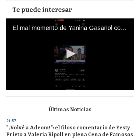
Te puede interesar
El mal momento de Yanina Gasañol con un hincha argentino en "Subrayado"
0
s
e
c
Últimas Noticias
o
n
21:57
d
"¡Volvé a Adeom!": el filoso comentario de Yesty
s
o
Prieto a Valeria Ripoll en plena Cena de Famosos
f