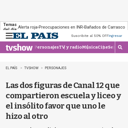
Temas
Alerta roja
Preocupaciones en INR
Bañados de Carrasco
del día:
Suscribite al 50% OFF
Ingresar
M
e
Personajes
TV y radio
Música
Cine
Series
Te
n
M
u
o
s
t
EL PAÍS
TVSHOW
PERSONAJES
r
a
Las dos figuras de Canal 12 que
r
b
compartieron escuela y liceo y
�
s
el insólito favor que uno le
q
u
hizo al otro
e
d