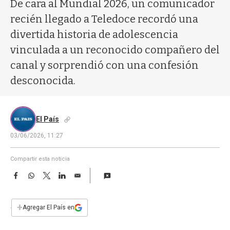
a
De cara al Mundial 2026, un comunicador
recién llegado a Teledoce recordó una
divertida historia de adolescencia
vinculada a un reconocido compañero del
canal y sorprendió con una confesión
desconocida.
El País
03/06/2026, 11:27
Compartir esta noticia
F
W
T
L
E
a
h
w
i
m
c
a
i
n
a
e
t
t
k
i
+
Agregar El País en
b
s
t
e
l
o
A
e
d