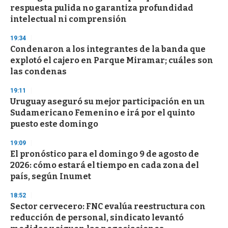
c
respuesta pulida no garantiza profundidad
o
n
intelectual ni comprensión
d
s
19:34
Condenaron a los integrantes de la banda que
explotó el cajero en Parque Miramar; cuáles son
las condenas
19:11
Uruguay aseguró su mejor participación en un
Sudamericano Femenino e irá por el quinto
puesto este domingo
19:09
El pronóstico para el domingo 9 de agosto de
2026: cómo estará el tiempo en cada zona del
país, según Inumet
18:52
Sector cervecero: FNC evalúa reestructura con
reducción de personal, sindicato levantó