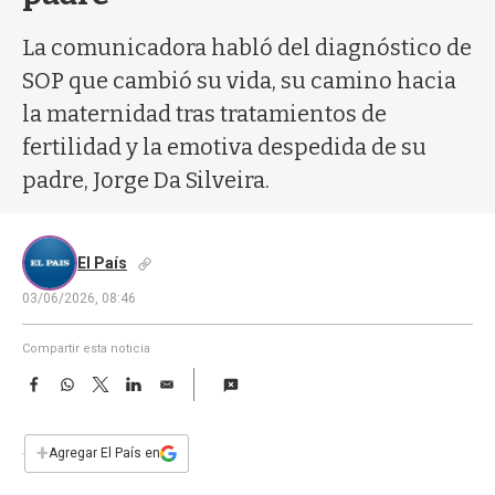
a
La comunicadora habló del diagnóstico de
SOP que cambió su vida, su camino hacia
la maternidad tras tratamientos de
fertilidad y la emotiva despedida de su
padre, Jorge Da Silveira.
El País
03/06/2026, 08:46
Compartir esta noticia
F
W
T
L
E
a
h
w
i
m
c
a
i
n
a
e
t
t
k
i
+
Agregar El País en
b
s
t
e
l
o
A
e
d