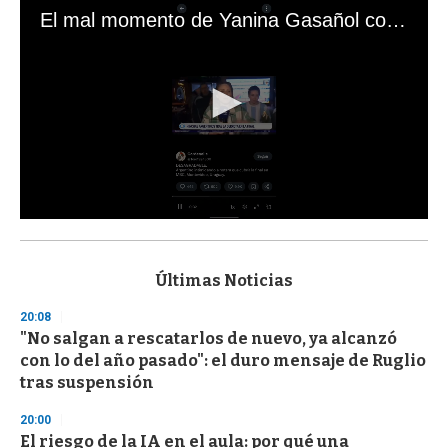
El mal momento de Yanina Gasañol con un hincha argentino en "Subrayado"
0
s
e
c
Últimas Noticias
o
n
20:08
d
"No salgan a rescatarlos de nuevo, ya alcanzó
s
o
con lo del año pasado": el duro mensaje de Ruglio
f
tras suspensión
3
3
s
20:00
e
El riesgo de la IA en el aula: por qué una