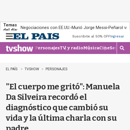
Temas
Negociaciones con EE.UU.
Murió Jorge Messi
Peñarol vs
del día:
Suscribite al 50% OFF
Ingresar
M
e
Personajes
TV y radio
Música
Cine
Series
Te
n
M
u
o
s
t
EL PAÍS
TVSHOW
PERSONAJES
r
a
"El cuerpo me gritó": Manuela
r
b
Da Silveira recordó el
�
s
diagnóstico que cambió su
q
u
vida y la última charla con su
e
d
padre