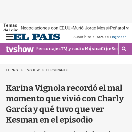
Temas
Negociaciones con EE.UU.
Murió Jorge Messi
Peñarol vs
del día:
Suscribite al 50% OFF
Ingresar
M
e
Personajes
TV y radio
Música
Cine
Series
Te
n
M
u
o
s
t
EL PAÍS
TVSHOW
PERSONAJES
r
a
Karina Vignola recordó el mal
r
b
momento que vivió con Charly
�
s
García y qué tuvo que ver
q
u
Kesman en el episodio
e
d