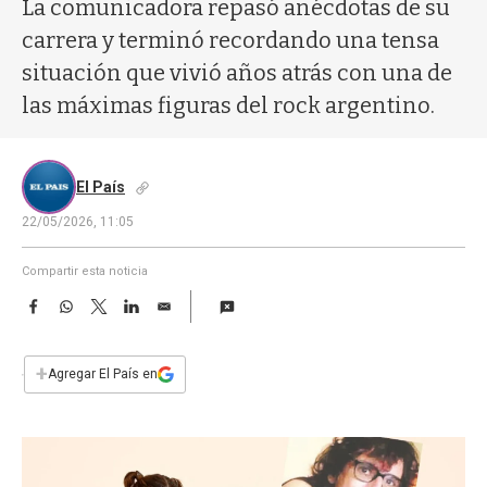
a
La comunicadora repasó anécdotas de su
carrera y terminó recordando una tensa
situación que vivió años atrás con una de
las máximas figuras del rock argentino.
El País
22/05/2026, 11:05
Compartir esta noticia
F
W
T
L
E
a
h
w
i
m
c
a
i
n
a
e
t
t
k
i
+
Agregar El País en
b
s
t
e
l
o
A
e
d
o
p
r
I
k
p
n