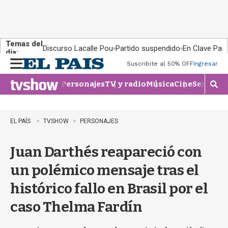
Temas del
Discurso Lacalle Pou
Partido suspendido
En Clave País
día:
Suscribite al 50% OFF
Ingresar
M
e
Personajes
TV y radio
Música
Cine
Series
Te
n
M
u
o
s
t
EL PAÍS
TVSHOW
PERSONAJES
r
a
Juan Darthés reapareció con
r
b
un polémico mensaje tras el
�
s
histórico fallo en Brasil por el
q
u
caso Thelma Fardín
e
d