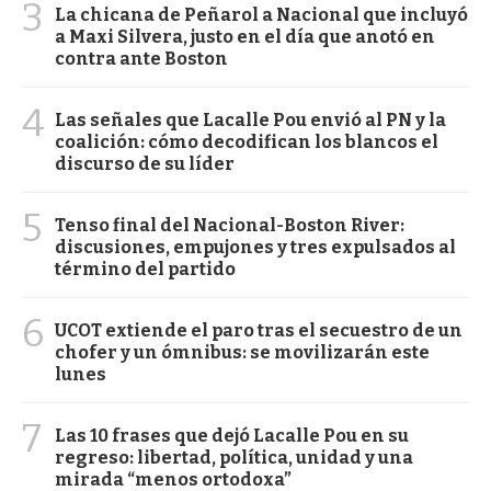
3
La chicana de Peñarol a Nacional que incluyó
a Maxi Silvera, justo en el día que anotó en
contra ante Boston
4
Las señales que Lacalle Pou envió al PN y la
coalición: cómo decodifican los blancos el
discurso de su líder
5
Tenso final del Nacional-Boston River:
discusiones, empujones y tres expulsados al
término del partido
6
UCOT extiende el paro tras el secuestro de un
chofer y un ómnibus: se movilizarán este
lunes
7
Las 10 frases que dejó Lacalle Pou en su
regreso: libertad, política, unidad y una
mirada “menos ortodoxa”