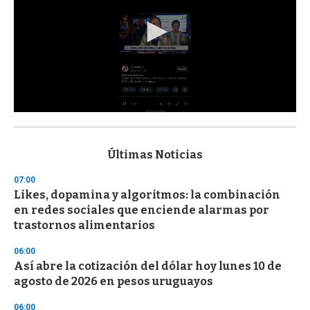
0
s
e
c
Últimas Noticias
o
n
07:00
d
Likes, dopamina y algoritmos: la combinación
s
o
en redes sociales que enciende alarmas por
f
trastornos alimentarios
3
3
s
06:00
e
Así abre la cotización del dólar hoy lunes 10 de
c
agosto de 2026 en pesos uruguayos
o
n
d
06:00