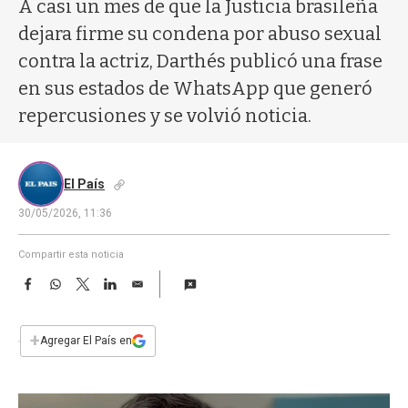
a
A casi un mes de que la Justicia brasileña
dejara firme su condena por abuso sexual
contra la actriz, Darthés publicó una frase
en sus estados de WhatsApp que generó
repercusiones y se volvió noticia.
El País
30/05/2026, 11:36
Compartir esta noticia
F
W
T
L
E
a
h
w
i
m
c
a
i
n
a
e
t
t
k
i
+
Agregar El País en
b
s
t
e
l
o
A
e
d
o
p
r
I
k
p
n