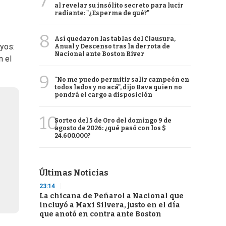
7
al revelar su insólito secreto para lucir
radiante: "¿Esperma de qué?"
8
Así quedaron las tablas del Clausura,
ayos:
Anual y Descenso tras la derrota de
Nacional ante Boston River
n el
9
"No me puedo permitir salir campeón en
todos lados y no acá", dijo Bava quien no
pondrá el cargo a disposición
10
Sorteo del 5 de Oro del domingo 9 de
agosto de 2026: ¿qué pasó con los $
24.600.000?
Últimas Noticias
23:14
La chicana de Peñarol a Nacional que
incluyó a Maxi Silvera, justo en el día
que anotó en contra ante Boston