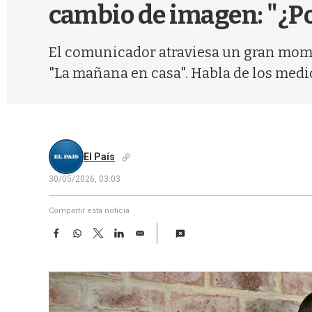
cambio de imagen: "¿Po
El comunicador atraviesa un gran moment
"La mañana en casa". Habla de los medio
El País
30/05/2026, 03:03
Compartir esta noticia
F
W
T
L
E
a
h
w
i
m
c
a
i
n
a
e
t
t
k
i
b
s
t
e
l
o
A
e
d