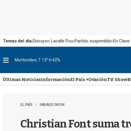
Temas del día:
Discurso Lacalle Pou
Partido suspendido
En Clave 
Montevideo, T 13° H 42%
M
e
n
u
Últimas Noticias
Información
El País +
Ovación
TV Show
B
EL PAÍS
SÁBADO SHOW
Christian Font suma tre