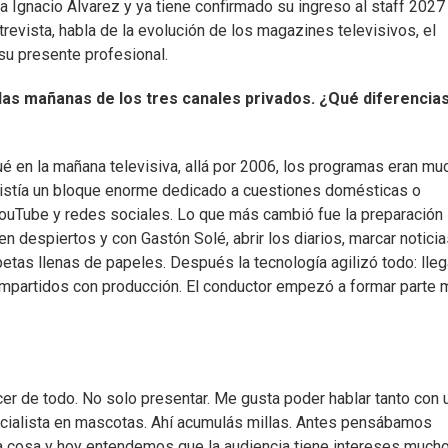
a Ignacio Álvarez y ya tiene confirmado su ingreso al staff 2027
revista, habla de la evolución de los magazines televisivos, el
y su presente profesional.
las mañanas de los tres canales privados. ¿Qué diferencia
 en la mañana televisiva, allá por 2006, los programas eran mu
xistía un bloque enorme dedicado a cuestiones domésticas o
 YouTube y redes sociales. Lo que más cambió fue la preparación
en despiertos y con Gastón Solé, abrir los diarios, marcar notici
rpetas llenas de papeles. Después la tecnología agilizó todo: lle
mpartidos con producción. El conductor empezó a formar parte 
cer de todo. No solo presentar. Me gusta poder hablar tanto con 
pecialista en mascotas. Ahí acumulás millas. Antes pensábamos
a cosa y hoy entendemos que la audiencia tiene intereses much