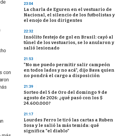
 de
23:04
La charla de Eguren en el vestuario de
Nacional, el silencio de los futbolistas y
el enojo de los dirigentes
s
22:32
Insólito festejo de gol en Brasil: cayó al
túnel de los vestuarios, se lo anularon y
salió lesionado
cho
21:53
"No me puedo permitir salir campeón
en todos lados y no acá", dijo Bava quien
as con
no pondrá el cargo a disposición
garon
más
21:39
Sorteo del 5 de Oro del domingo 9 de
agosto de 2026: ¿qué pasó con los $
24.600.000?
21:17
Lourdes Ferro le tiró las cartas a Ruben
un
Sosa y le salió la más temida: qué
significa "el diablo"
o más