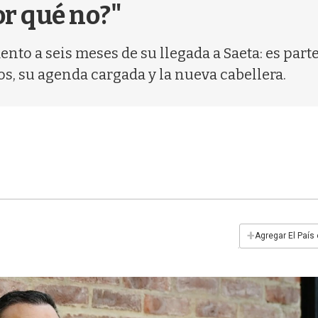
r qué no?"
o a seis meses de su llegada a Saeta: es parte 
s, su agenda cargada y la nueva cabellera.
+
Agregar El País