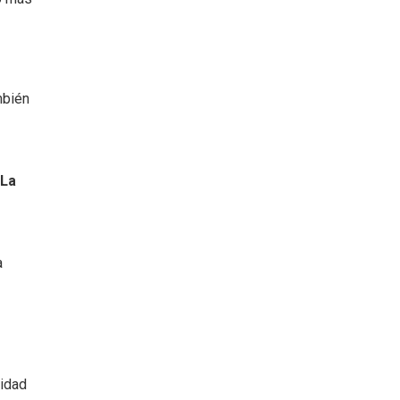
mbién
 La
a
uidad