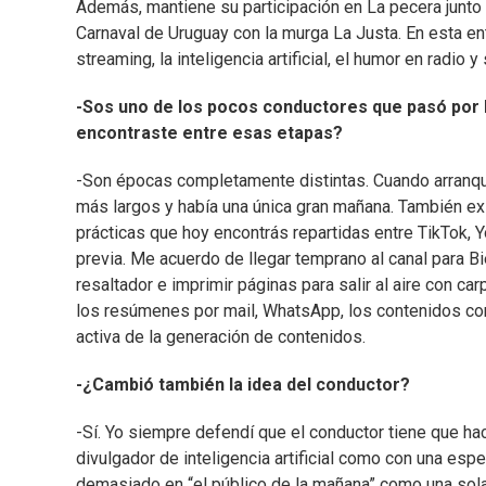
Además, mantiene su participación en La pecera junto 
Carnaval de Uruguay con la murga La Justa. En esta ent
streaming, la inteligencia artificial, el humor en radio 
-Sos uno de los pocos conductores que pasó por 
encontraste entre esas etapas?
-Son épocas completamente distintas. Cuando arranqué
más largos y había una única gran mañana. También e
prácticas que hoy encontrás repartidas entre TikTok,
previa. Me acuerdo de llegar temprano al canal para Bi
resaltador e imprimir páginas para salir al aire con ca
los resúmenes por mail, WhatsApp, los contenidos co
activa de la generación de contenidos.
-¿Cambió también la idea del conductor?
-Sí. Yo siempre defendí que el conductor tiene que ha
divulgador de inteligencia artificial como con una es
demasiado en “el público de la mañana” como una sol