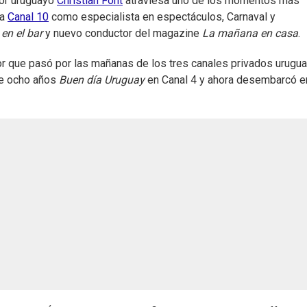
dor uruguayo
Christian Font
atraviesa uno de los momentos más
 a
Canal 10
como especialista en espectáculos, Carnaval y
en el bar
y nuevo conductor del magazine
La mañana en casa
.
or que pasó por las mañanas de los tres canales privados urugu
te ocho años
Buen día Uruguay
en Canal 4 y ahora desembarcó e