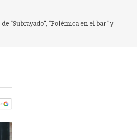
s
q
u
e
de "Subrayado", "Polémica en el bar" y
d
a
 en