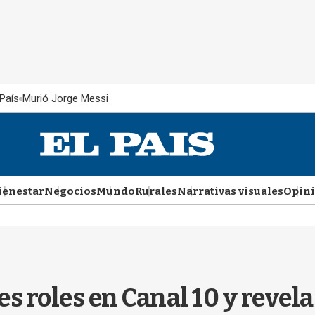
País
Murió Jorge Messi
ienestar
Negocios
Mundo
Rurales
Narrativas visuales
Opin
s roles en Canal 10 y revela