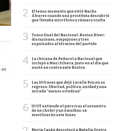
2
El tenso momento que vivió Nacho
Álvarez cuando una prostituta descubrió
que llevaba micrófono y cámara oculta
3
Tenso final del Nacional-Boston River:
discusiones, empujones y tres
expulsados al término del partido
4
La chicana de Peñarol a Nacional que
incluyó a Maxi Silvera, justo en el día que
anotó en contra ante Boston
Duración: 40 segundos
:40
5
Las 10 frases que dejó Lacalle Pou en su
regreso: libertad, política, unidad y una
mirada “menos ortodoxa”
6
UCOT extiende el paro tras el secuestro
de un chofer y un ómnibus: se
movilizarán este lunes
Moria Casán descolocó a Natalia Oreiro