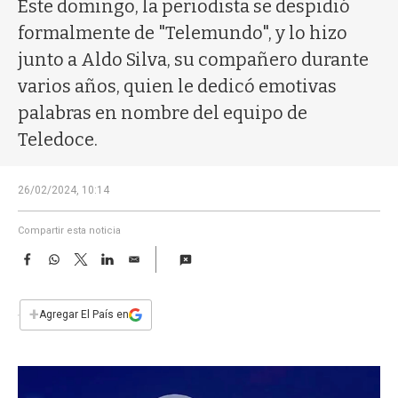
a
Este domingo, la periodista se despidió
formalmente de "Telemundo", y lo hizo
junto a Aldo Silva, su compañero durante
varios años, quien le dedicó emotivas
palabras en nombre del equipo de
Teledoce.
26/02/2024, 10:14
Compartir esta noticia
F
W
T
L
E
a
h
w
i
m
c
a
i
n
a
e
t
t
k
i
+
Agregar El País en
b
s
t
e
l
o
A
e
d
o
p
r
I
k
p
n