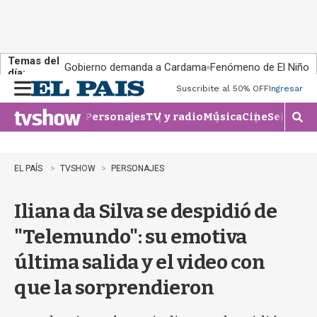
Temas del
Gobierno demanda a Cardama
Fenómeno de El Niño
día:
Suscribite al 50% OFF
Ingresar
M
e
Personajes
TV y radio
Música
Cine
Series
Te
n
M
u
o
s
t
EL PAÍS
TVSHOW
PERSONAJES
r
a
Iliana da Silva se despidió de
r
b
"Telemundo": su emotiva
�
s
última salida y el video con
q
u
que la sorprendieron
e
d