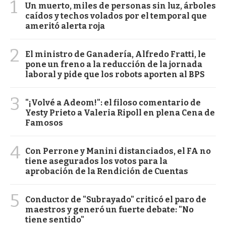
1
Un muerto, miles de personas sin luz, árboles
caídos y techos volados por el temporal que
ameritó alerta roja
2
El ministro de Ganadería, Alfredo Fratti, le
pone un freno a la reducción de la jornada
laboral y pide que los robots aporten al BPS
3
"¡Volvé a Adeom!": el filoso comentario de
Yesty Prieto a Valeria Ripoll en plena Cena de
Famosos
4
Con Perrone y Manini distanciados, el FA no
tiene asegurados los votos para la
aprobación de la Rendición de Cuentas
5
Conductor de "Subrayado" criticó el paro de
maestros y generó un fuerte debate: "No
tiene sentido"