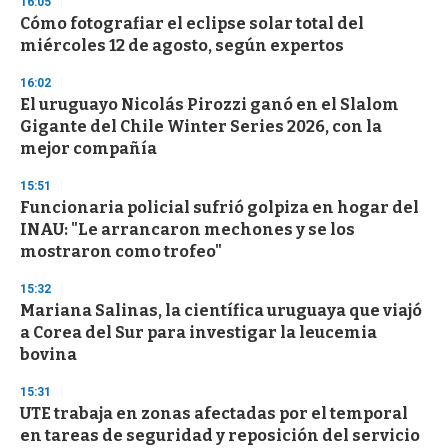
16:05
d
Cómo fotografiar el eclipse solar total del
s
o
miércoles 12 de agosto, según expertos
f
3
16:02
3
s
El uruguayo Nicolás Pirozzi ganó en el Slalom
e
Gigante del Chile Winter Series 2026, con la
c
mejor compañía
o
n
d
15:51
s
Funcionaria policial sufrió golpiza en hogar del
INAU: "Le arrancaron mechones y se los
mostraron como trofeo"
15:32
Mariana Salinas, la científica uruguaya que viajó
a Corea del Sur para investigar la leucemia
bovina
15:31
UTE trabaja en zonas afectadas por el temporal
en tareas de seguridad y reposición del servicio