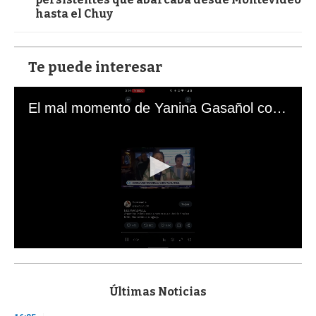
hasta el Chuy
Te puede interesar
El mal momento de Yanina Gasañol con un hincha argentino en "Subrayado"
0
s
e
c
Últimas Noticias
o
n