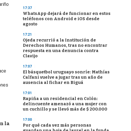
ariño
17:37
WhatsApp dejará de funcionar en estos
teléfonos con Android e iOS desde
agosto
17:21
Ojeda recurrió a la Institución de
Derechos Humanos, tras no encontrar
respuesta en una denuncia contra
Clavijo
17:07
ace
El básquetbol uruguayo sonríe: Mathías
Calfani vuelve a jugar tras un año de
ausencia al fichar en Biguá
iones
17:01
Rapiña a un residencial en Colón:
delincuente amenazó a una mujer con
un cuchillo y se llevó más de $ 200.000
17:00
n la
Por qué cada vez más personas
guardan una hoja de laurel en la funda