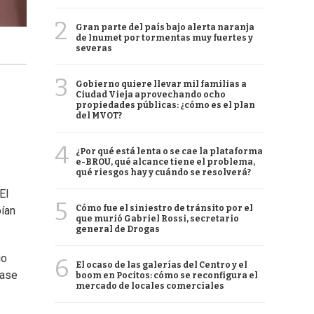
2
Gran parte del país bajo alerta naranja
de Inumet por tormentas muy fuertes y
severas
3
Gobierno quiere llevar mil familias a
Ciudad Vieja aprovechando ocho
propiedades públicas: ¿cómo es el plan
del MVOT?
4
¿Por qué está lenta o se cae la plataforma
e-BROU, qué alcance tiene el problema,
qué riesgos hay y cuándo se resolverá?
El
5
Cómo fue el siniestro de tránsito por el
bían
que murió Gabriel Rossi, secretario
general de Drogas
io
6
El ocaso de las galerías del Centro y el
rase
boom en Pocitos: cómo se reconfigura el
mercado de locales comerciales