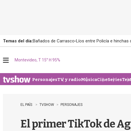
Temas del día:
Bañados de Carrasco
Líos entre Policía e hinchas
Montevideo, T 15° H 95%
M
e
n
u
Personajes
TV y radio
Música
Cine
Series
Tea
EL PAÍS
TVSHOW
PERSONAJES
El primer TikTok de Ag