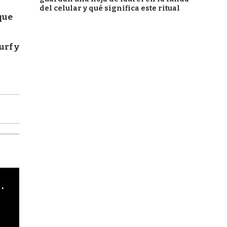
del celular y qué significa este ritual
que
urf y
cha argentino en "Subrayado"