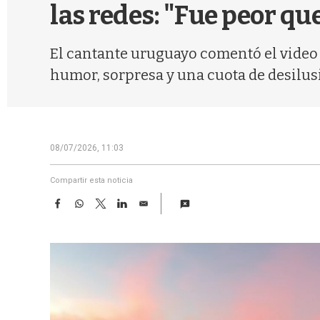
las redes: "Fue peor qu
El cantante uruguayo comentó el video 
humor, sorpresa y una cuota de desilusi
08/07/2026, 11:03
Compartir esta noticia
F
W
T
L
E
a
h
w
i
m
c
a
i
n
a
e
t
t
k
i
b
s
t
e
l
o
A
e
d
o
p
r
I
k
p
n