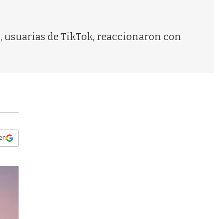
s
q
u
e
, usuarias de TikTok, reaccionaron con
d
a
 en