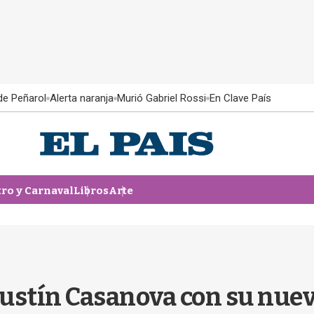
 de Peñarol
Alerta naranja
Murió Gabriel Rossi
En Clave País
tro y Carnaval
Libros
Arte
ustín Casanova con su nuev