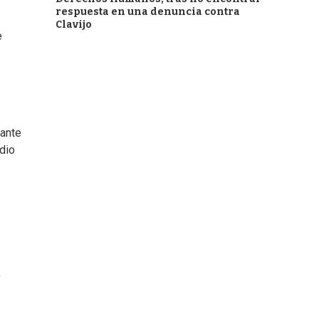
respuesta en una denuncia contra
Clavijo
e
rante
dio
,