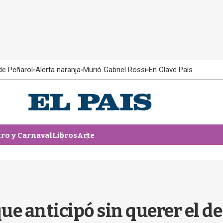
 de Peñarol
Alerta naranja
Murió Gabriel Rossi
En Clave País
tro y Carnaval
Libros
Arte
e anticipó sin querer el de