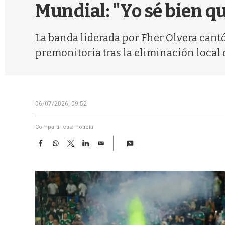
Mundial: "Yo sé bien qu
La banda liderada por Fher Olvera cantó
premonitoria tras la eliminación local 
06/07/2026, 09:52
Compartir esta noticia
F
W
T
L
E
a
h
w
i
m
c
a
i
n
a
e
t
t
k
i
b
s
t
e
l
o
A
e
d
o
p
r
I
k
p
n