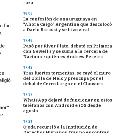
raza
18:03
La confesión de una uruguaya en
"Ahora Caigo" Argentina que descolocó
io fue
a Darío Barassi y se hizo viral
.
17:48
 de
Pasó por River Plate, debutó en Primera
con Newell's y se suma a la Tercera de
ó
Nacional: quién es Andrew Pereira
17:42
os
Tras fuertes tormentas, se cayó el muro
del Ubilla de Melo y preocupa por el
eligió
debut de Cerro Largo en el Clausura
17:37
WhatsApp dejará de funcionar en estos
teléfonos con Android e iOS desde
mor”
agosto
de
17:21
Ojeda recurrió a la Institución de
Derechos Humanos, tras no encontrar