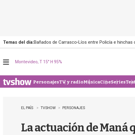
Temas del día:
Bañados de Carrasco
Líos entre Policía e hinchas
Montevideo, T 15° H 95%
M
e
n
u
Personajes
TV y radio
Música
Cine
Series
Tea
EL PAÍS
TVSHOW
PERSONAJES
La actuación de Maná qu