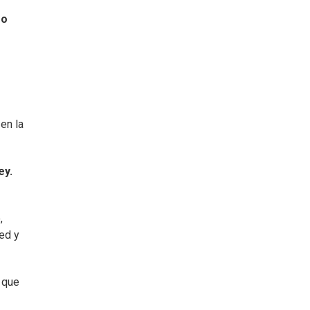
eo
en la
ey.
,
ed y
o que