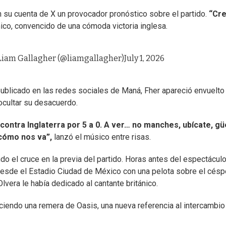
su cuenta de X un provocador pronóstico sobre el partido.
“Cr
ánico, convencido de una cómoda victoria inglesa.
Liam Gallagher (@liamgallagher)
July 1, 2026
publicado en las redes sociales de Maná, Fher apareció envuelto 
ocultar su desacuerdo.
contra Inglaterra por 5 a 0. A ver… no manches, ubícate, gü
 cómo nos va”,
lanzó el músico entre risas.
do el cruce en la previa del partido. Horas antes del espectáculo
desde el Estadio Ciudad de México con una pelota sobre el césp
Olvera le había dedicado al cantante británico.
 luciendo una remera de Oasis, una nueva referencia al intercambi