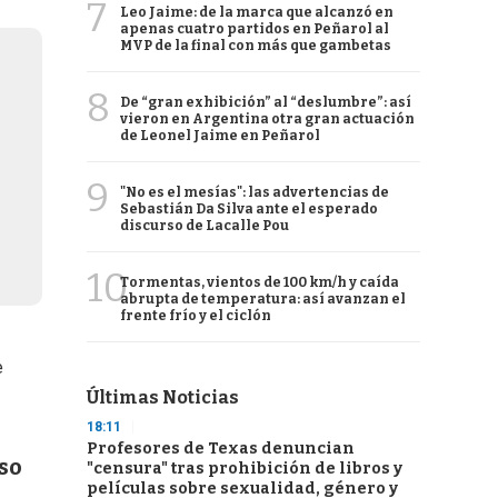
7
Leo Jaime: de la marca que alcanzó en
apenas cuatro partidos en Peñarol al
MVP de la final con más que gambetas
8
De “gran exhibición” al “deslumbre”: así
vieron en Argentina otra gran actuación
de Leonel Jaime en Peñarol
9
"No es el mesías": las advertencias de
Sebastián Da Silva ante el esperado
discurso de Lacalle Pou
10
Tormentas, vientos de 100 km/h y caída
abrupta de temperatura: así avanzan el
frente frío y el ciclón
e
Últimas Noticias
18:11
Profesores de Texas denuncian
aso
"censura" tras prohibición de libros y
películas sobre sexualidad, género y