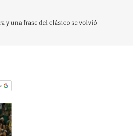
s
q
u
e
 y una frase del clásico se volvió
d
a
 en