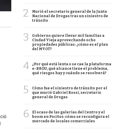
2
Murió el secretario general de la Junta
Nacional de Drogas tras un siniestro de
tránsito
3
Gobierno quiere llevar mil familias a
Ciudad Vieja aprovechando ocho
propiedades públicas: ¿cómo es el plan
del MVOT?
4
¿Por qué está lenta o se cae la plataforma
e-BROU, qué alcance tiene el problema,
qué riesgos hay y cuándo se resolverá?
5
Cómo fue el siniestro de tránsito por el
que murió Gabriel Rossi, secretario
general de Drogas
6
El ocaso de las galerías del Centro y el
ció
boom en Pocitos: cómo se reconfigura el
mercado de locales comerciales
l