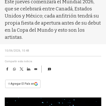
a
Este jueves comenzará el Mundial 2026,
que se celebrará entre Canadá, Estados
Unidos y México; cada anfitrión tendrá su
propia fiesta de apertura antes de su debut
en la Copa del Mundo y esto son los
artistas.
10/06/2026, 10:48
Compartir esta noticia
F
W
T
L
E
a
h
w
i
m
c
a
i
n
a
e
t
t
k
i
+
Agregar El País en
b
s
t
e
l
o
A
e
d
o
p
r
I
k
p
n