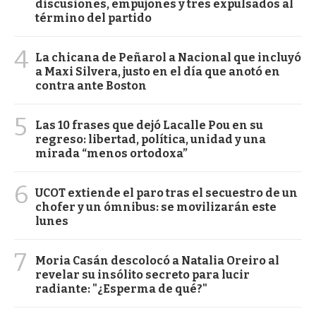
discusiones, empujones y tres expulsados al
término del partido
4
La chicana de Peñarol a Nacional que incluyó
a Maxi Silvera, justo en el día que anotó en
contra ante Boston
5
Las 10 frases que dejó Lacalle Pou en su
regreso: libertad, política, unidad y una
mirada “menos ortodoxa”
6
UCOT extiende el paro tras el secuestro de un
chofer y un ómnibus: se movilizarán este
lunes
7
Moria Casán descolocó a Natalia Oreiro al
revelar su insólito secreto para lucir
radiante: "¿Esperma de qué?"