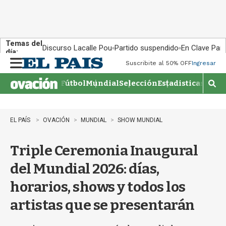
Temas del
Discurso Lacalle Pou
Partido suspendido
En Clave País
día:
Suscribite al 50% OFF
Ingresar
M
e
Fútbol
Mundial
Selección
Estadisticas
Agen
n
M
u
o
s
t
EL PAÍS
OVACIÓN
MUNDIAL
SHOW MUNDIAL
r
a
Triple Ceremonia Inaugural
r
b
del Mundial 2026: días,
�
s
horarios, shows y todos los
q
u
artistas que se presentarán
e
d