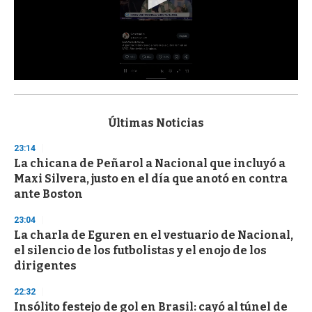
0
s
e
c
Últimas Noticias
o
n
23:14
d
La chicana de Peñarol a Nacional que incluyó a
s
o
Maxi Silvera, justo en el día que anotó en contra
f
ante Boston
3
3
s
23:04
e
La charla de Eguren en el vestuario de Nacional,
c
el silencio de los futbolistas y el enojo de los
o
n
dirigentes
d
s
22:32
Insólito festejo de gol en Brasil: cayó al túnel de