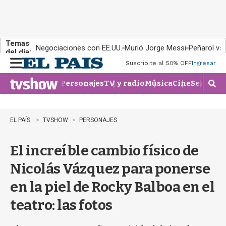
Temas
Negociaciones con EE.UU.
Murió Jorge Messi
Peñarol vs
del día:
Suscribite al 50% OFF
Ingresar
M
e
Personajes
TV y radio
Música
Cine
Series
Te
n
M
u
o
s
t
EL PAÍS
TVSHOW
PERSONAJES
r
a
El increíble cambio físico de
r
b
Nicolás Vázquez para ponerse
�
s
en la piel de Rocky Balboa en el
q
u
teatro: las fotos
e
d