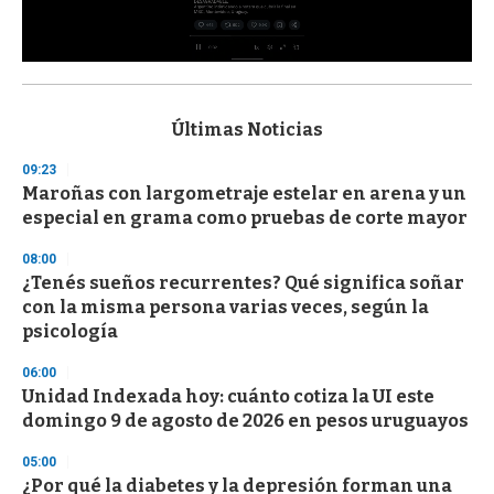
0
s
e
c
Últimas Noticias
o
n
09:23
d
Maroñas con largometraje estelar en arena y un
s
o
especial en grama como pruebas de corte mayor
f
3
08:00
3
s
¿Tenés sueños recurrentes? Qué significa soñar
e
con la misma persona varias veces, según la
c
psicología
o
n
d
06:00
s
Unidad Indexada hoy: cuánto cotiza la UI este
domingo 9 de agosto de 2026 en pesos uruguayos
05:00
¿Por qué la diabetes y la depresión forman una