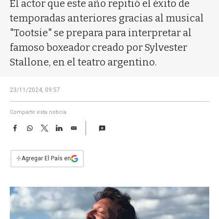
a
El actor que este año repitió el éxito de
temporadas anteriores gracias al musical
"Tootsie" se prepara para interpretar al
famoso boxeador creado por Sylvester
Stallone, en el teatro argentino.
23/11/2024, 09:57
Compartir esta noticia
F
W
T
L
E
a
h
w
i
m
c
a
i
n
a
e
t
t
k
i
+
Agregar El País en
b
s
t
e
l
o
A
e
d
o
p
r
I
k
p
n