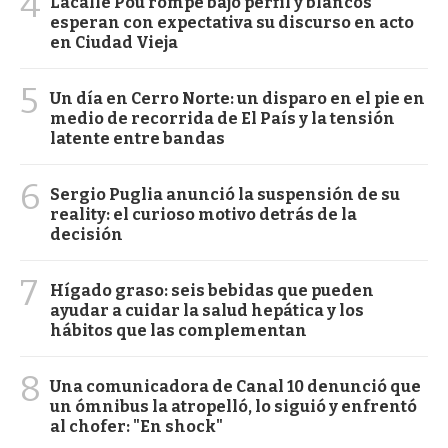
4
Lacalle Pou rompe bajo perfil y blancos
esperan con expectativa su discurso en acto
en Ciudad Vieja
5
Un día en Cerro Norte: un disparo en el pie en
medio de recorrida de El País y la tensión
latente entre bandas
6
Sergio Puglia anunció la suspensión de su
reality: el curioso motivo detrás de la
decisión
7
Hígado graso: seis bebidas que pueden
ayudar a cuidar la salud hepática y los
hábitos que las complementan
8
Una comunicadora de Canal 10 denunció que
un ómnibus la atropelló, lo siguió y enfrentó
al chofer: "En shock"