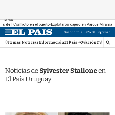
Tema
s del
Conflicto en el puerto
Explotaron cajero en Parque Miramar
día:
M
Suscribite al 50% OFF
Ingresar
e
n
Últimas Noticias
Información
El País +
Ovación
TV Show
M
u
o
s
t
r
Noticias de
Sylvester Stallone
en
a
r
El País Uruguay
b
�
s
q
u
e
d