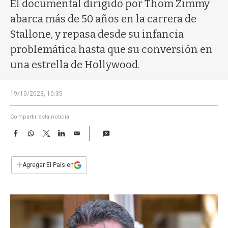
a
El documental dirigido por Thom Zimmy
abarca más de 50 años en la carrera de
Stallone, y repasa desde su infancia
problemática hasta que su conversión en
una estrella de Hollywood.
19/10/2023, 10:35
Compartir esta noticia
F
W
T
L
E
a
h
w
i
m
c
a
i
n
a
e
t
t
k
i
+
Agregar El País en
b
s
t
e
l
o
A
e
d
o
p
r
I
k
p
n