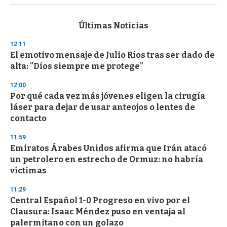
s
e
c
Últimas Noticias
o
n
12:11
d
El emotivo mensaje de Julio Ríos tras ser dado de
s
o
alta: "Dios siempre me protege"
f
3
12:00
3
s
Por qué cada vez más jóvenes eligen la cirugía
e
láser para dejar de usar anteojos o lentes de
c
contacto
o
n
d
11:59
s
Emiratos Árabes Unidos afirma que Irán atacó
un petrolero en estrecho de Ormuz: no habría
víctimas
11:29
Central Español 1-0 Progreso en vivo por el
Clausura: Isaac Méndez puso en ventaja al
palermitano con un golazo