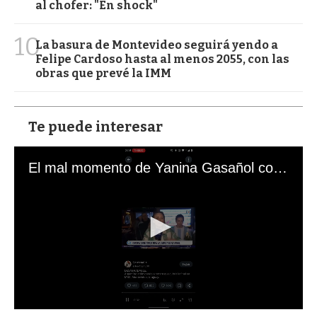
al chofer: "En shock"
10
La basura de Montevideo seguirá yendo a
Felipe Cardoso hasta al menos 2055, con las
obras que prevé la IMM
Te puede interesar
El mal momento de Yanina Gasañol con un hincha argentino en "Subrayado"
0