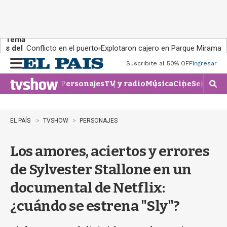
Tema
s del
Conflicto en el puerto
Explotaron cajero en Parque Miramar
día:
Suscribite al 50% OFF
Ingresar
M
e
Personajes
TV y radio
Música
Cine
Series
Te
n
M
u
o
s
t
EL PAÍS
TVSHOW
PERSONAJES
r
a
Los amores, aciertos y errores
r
b
de Sylvester Stallone en un
�
s
documental de Netflix:
q
u
¿cuándo se estrena "Sly"?
e
d