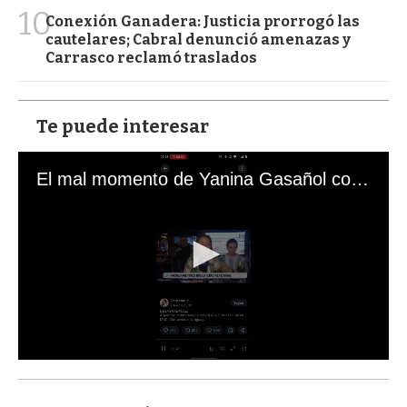
10
Conexión Ganadera: Justicia prorrogó las
cautelares; Cabral denunció amenazas y
Carrasco reclamó traslados
Te puede interesar
El mal momento de Yanina Gasañol con un hincha argentino en "Subrayado"
0
s
e