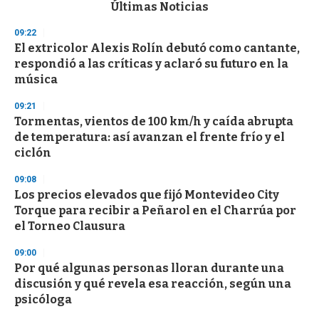
c
Últimas Noticias
o
n
09:22
d
El extricolor Alexis Rolín debutó como cantante,
s
o
respondió a las críticas y aclaró su futuro en la
f
música
3
3
s
09:21
e
Tormentas, vientos de 100 km/h y caída abrupta
c
de temperatura: así avanzan el frente frío y el
o
n
ciclón
d
s
09:08
Los precios elevados que fijó Montevideo City
Torque para recibir a Peñarol en el Charrúa por
el Torneo Clausura
09:00
Por qué algunas personas lloran durante una
discusión y qué revela esa reacción, según una
psicóloga