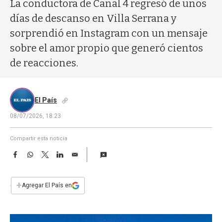
a
La conductora de Canal 4 regresó de unos
días de descanso en Villa Serrana y
sorprendió en Instagram con un mensaje
sobre el amor propio que generó cientos
de reacciones.
El País
08/07/2026, 18:23
Compartir esta noticia
F
W
T
L
E
a
h
w
i
m
c
a
i
n
a
e
t
t
k
i
+
Agregar El País en
b
s
t
e
l
o
A
e
d
o
p
r
I
k
p
n