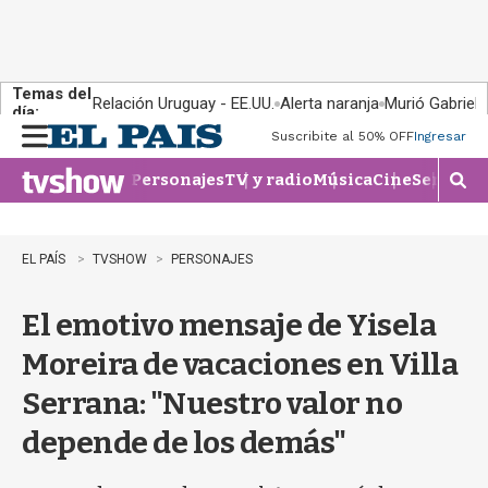
Temas del
Relación Uruguay - EE.UU.
Alerta naranja
Murió Gabriel 
día:
Suscribite al 50% OFF
Ingresar
M
e
Personajes
TV y radio
Música
Cine
Series
Te
n
M
u
o
s
t
EL PAÍS
TVSHOW
PERSONAJES
r
a
El emotivo mensaje de Yisela
r
b
Moreira de vacaciones en Villa
�
s
Serrana: "Nuestro valor no
q
u
depende de los demás"
e
d